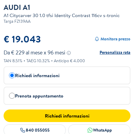
AUDI A1
A1 Citycarver 30 1.0 tfsi Identity Contrast 116cv s-tronic
Targa
FZ139AA
€ 19.043
Monitora prezzo
Da €
229
al mese x
96
mesi
Personalizza rata
TAN
8.51
%
TAEG
10.32
%
Anticipo €
4.000
Richiedi informazioni
Prenota appuntamento
Richiedi informazioni
840 055055
WhatsApp