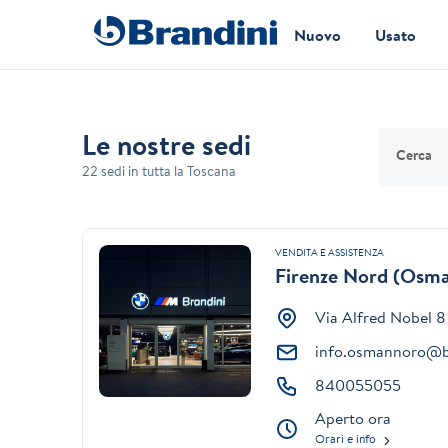
Nuovo
Usato
Le nostre sedi
Cerca
22 sedi in tutta la Toscana
VENDITA E ASSISTENZA
Firenze Nord (Osm
Via Alfred Nobel 
info.osmannoro@b
840055055
Aperto ora
Orari e info