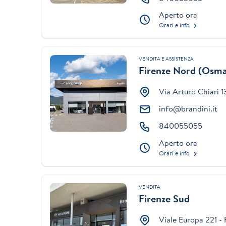
Aperto ora
Orari e info
VENDITA E ASSISTENZA
Firenze Nord (Osm
Via Arturo Chiari 1
info@brandini.it
840055055
Aperto ora
Orari e info
VENDITA
Firenze Sud
Viale Europa 221 - 