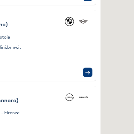
no)
istoia
ini.bmw.it
annoro)
 - Firenze