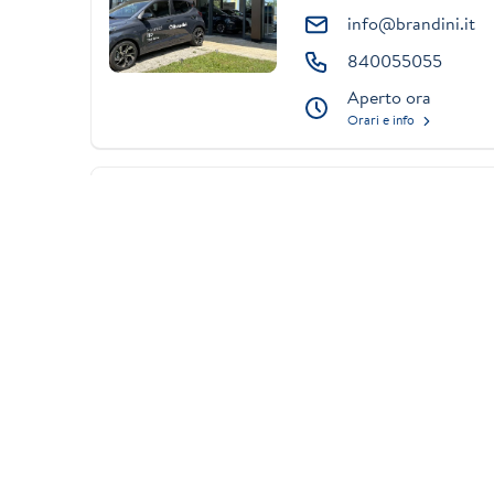
info@brandini.it
840055055
Aperto ora
Orari e info
VENDITA E ASSISTENZA
Firenze Nord
(Osmannoro)
Via del Cantone 9
info@brandini.it
840055055
Aperto ora
Orari e info