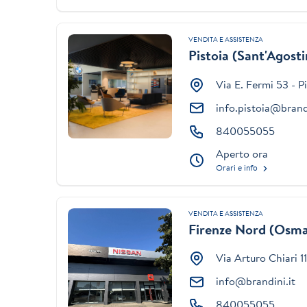
VENDITA E ASSISTENZA
Pistoia (Sant'Agosti
Via E. Fermi 53 - P
info.pistoia@brand
840055055
Aperto ora
Orari e info
VENDITA E ASSISTENZA
Firenze Nord (Osm
Via Arturo Chiari 11
info@brandini.it
840055055