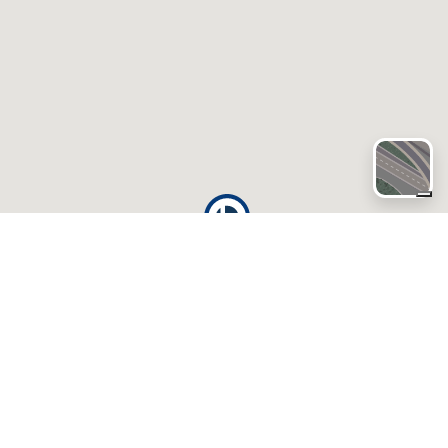
Email
info@brandini.it
Telefono
840 055055
Whatsapp
366 7765018