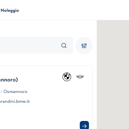
Noleggio
annoro)
8 - Osmannoro
randini.bmw.it