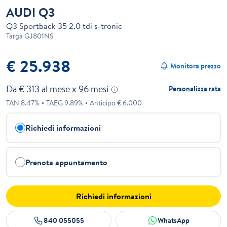
AUDI Q3
Q3 Sportback 35 2.0 tdi s-tronic
Targa
GJ801NS
€ 25.938
Monitora prezzo
Da €
313
al mese x
96
mesi
Personalizza rata
TAN
8.47
%
TAEG
9.89
%
Anticipo €
6.000
Richiedi informazioni
Prenota appuntamento
Richiedi informazioni
840 055055
WhatsApp