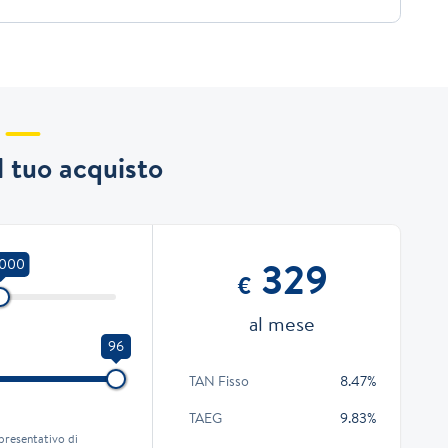
il tuo acquisto
329
.000
€
al mese
96
TAN Fisso
8.47%
TAEG
9.83%
presentativo di