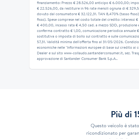
finanziamento: Prezzo € 28.526,00 anticipo € 6.000,00; impor
€ 22.526,00, da restituire in 96 rate mensili ognuna di € 329,
dovuto dal consumatore € 32.122,31. TAN 8,470% (tasso fisso
fisso). Spese comprese nel costo totale del credito: interessi €
€ 400,00, incasso rata € 4,50 cad. a mezzo SDD, produzione e 
conferma contratto € 1,00, comunicazione periodica annuale €
sostitutiva o imposta di bollo sul contratto e sulle comunicazion
57,31. Validità minima dell'offerta fino al 31/05/2026. Condizio
economiche nelle "Informazioni europee di base sul credito ai 
Dealer e sul sito www-collaudo.santanderconsumer.it, sez. Tras
approvazione di Santander Consumer Bank S.p.A..
Più di 
Questo veicolo è stat
ricondizionato per garant