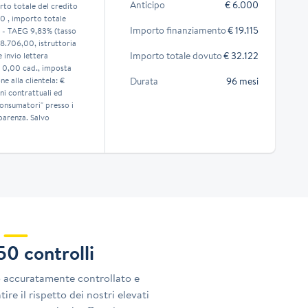
Anticipo
€ 6.000
to totale del credito
50 , importo totale
Importo finanziamento
€ 19.115
) - TAEG 9,83% (tasso
 8.706,00, istruttoria
Importo totale dovuto
€ 32.122
invio lettera
 0,00 cad., imposta
e alla clientela: €
Durata
96 mesi
ni contrattuali ed
consumatori" presso i
parenza. Salvo
150 controlli
o accuratamente controllato e
ire il rispetto dei nostri elevati