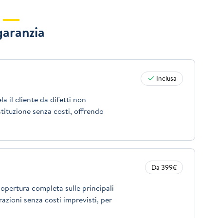
garanzia
Inclusa
a il cliente da difetti non
stituzione senza costi, offrendo
Da 399€
opertura completa sulle principali
azioni senza costi imprevisti, per