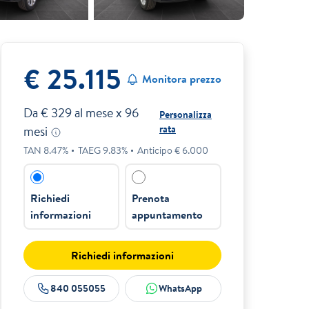
€ 25.115
Monitora prezzo
Da €
329
al mese x
96
Personalizza
rata
mesi
TAN
8.47
%
TAEG
9.83
%
Anticipo €
6.000
Richiedi
Prenota
informazioni
appuntamento
Richiedi informazioni
840 055055
WhatsApp