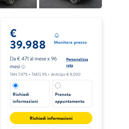
€
39.988
Monitora prezzo
Da €
471
al mese x
96
Personalizza
rata
mesi
TAN
7.97
%
TAEG
9
%
Anticipo €
8.000
Richiedi
Prenota
informazioni
appuntamento
Richiedi informazioni