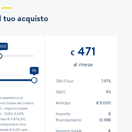
il tuo acquisto
471
.000
€
al mese
96
TAN Fisso
7.97%
TAEG
9%
presentativo di
Anticipo
€ 8.000
to totale del credito
0 , importo totale
Importo
€
o) - TAEG 9,00%
ressi € 11.876,00,
finanziamento
31.988
roduzione e invio
nnuale € 0,00 cad.,
Importo totale
€