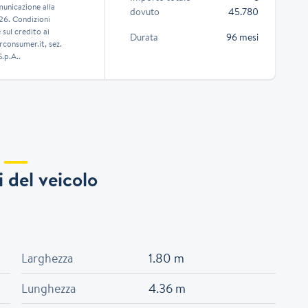
municazione alla
dovuto
45.780
026. Condizioni
sul credito ai
Durata
96 mesi
consumer.it, sez.
.p.A..
 del veicolo
Larghezza
1.80 m
Lunghezza
4.36 m