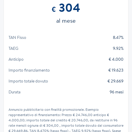
304
€
al mese
TAN Fisso
8.47%
TAEG
9.92%
Anticipo
€ 4.000
Importo finanziamento
€ 19.623
Importo totale dovuto
€ 29.669
Durata
96 mesi
Annuncio pubblicitario con finalità promozionale. Esempio
rappresentativo di finanziamento: Prezzo € 24.746,00 anticipo €
4.000,00; importo totale del credito € 20.746,00, da restituire in 96
rate mensili ognuna di € 304,00 , importo totale dovuto dal consumatore
€ 29.669,86. TAN 8,470% (tasso fisso) - TAEG 9,92% (tasso fisso). Spese