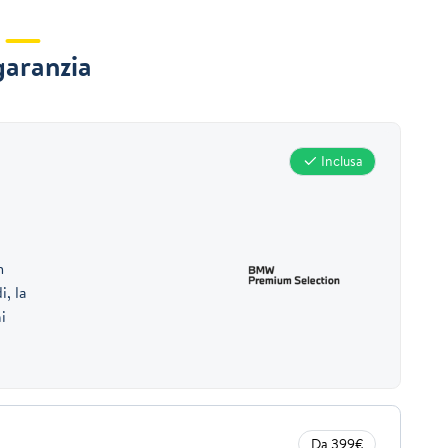
garanzia
Inclusa
m
i, la
i
Da 399€