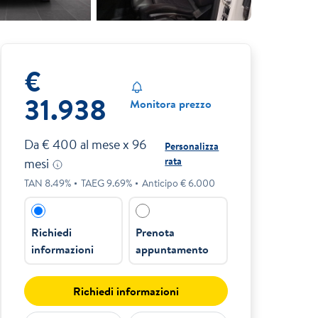
€
31.938
Monitora prezzo
Da €
400
al mese x
96
Personalizza
rata
mesi
TAN
8.49
%
TAEG
9.69
%
Anticipo €
6.000
Richiedi
Prenota
informazioni
appuntamento
Richiedi informazioni