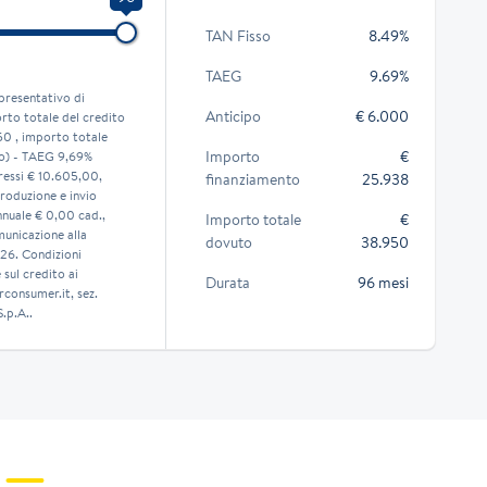
TAN Fisso
8.49%
TAEG
9.69%
presentativo di
Anticipo
€ 6.000
to totale del credito
50 , importo totale
Importo
€
so) - TAEG 9,69%
eressi € 10.605,00,
finanziamento
25.938
roduzione e invio
nnuale € 0,00 cad.,
Importo totale
€
municazione alla
dovuto
38.950
026. Condizioni
sul credito ai
Durata
96 mesi
consumer.it, sez.
.p.A..