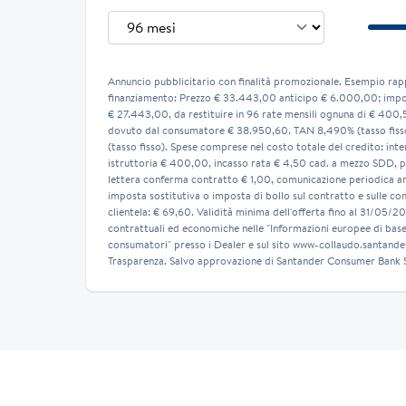
Annuncio pubblicitario con finalità promozionale. Esempio rap
finanziamento: Prezzo € 33.443,00 anticipo € 6.000,00; impor
€ 27.443,00, da restituire in 96 rate mensili ognuna di € 400,
dovuto dal consumatore € 38.950,60. TAN 8,490% (tasso fis
(tasso fisso). Spese comprese nel costo totale del credito: int
istruttoria € 400,00, incasso rata € 4,50 cad. a mezzo SDD, p
lettera conferma contratto € 1,00, comunicazione periodica a
imposta sostitutiva o imposta di bollo sul contratto e sulle co
clientela: € 69,60. Validità minima dell'offerta fino al 31/05/2
contrattuali ed economiche nelle "Informazioni europee di base 
consumatori" presso i Dealer e sul sito www-collaudo.santander
Trasparenza. Salvo approvazione di Santander Consumer Bank S