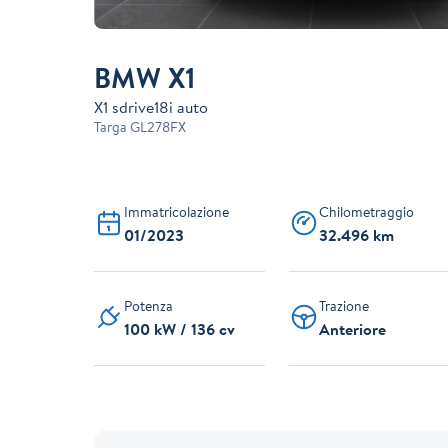
BMW X1
X1 sdrive18i auto
Targa
GL278FX
Immatricolazione
Chilometraggio
01/2023
32.496 km
Potenza
Trazione
100 kW / 136 cv
Anteriore