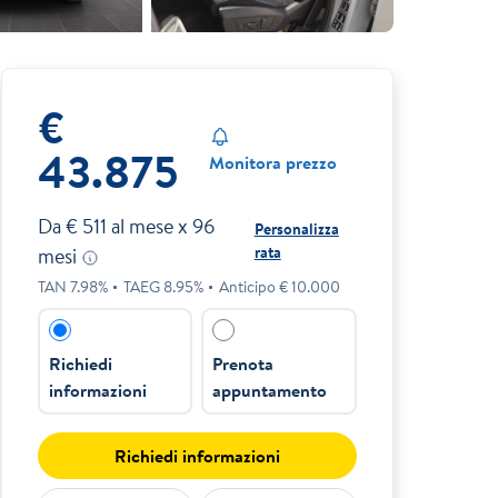
€
43.875
Monitora prezzo
Da €
511
al mese x
96
Personalizza
rata
mesi
TAN
7.98
%
TAEG
8.95
%
Anticipo €
10.000
Richiedi
Prenota
informazioni
appuntamento
Richiedi informazioni