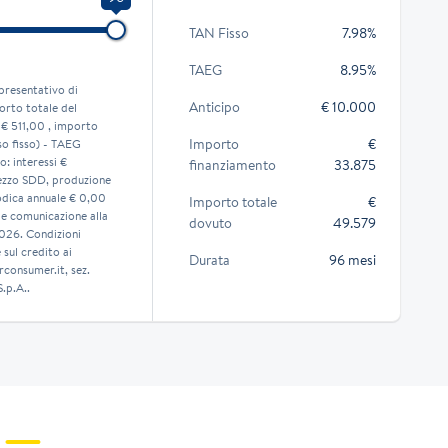
TAN Fisso
7.98%
TAEG
8.95%
presentativo di
Anticipo
€ 10.000
orto totale del
 € 511,00 , importo
Importo
€
o fisso) - TAEG
o: interessi €
finanziamento
33.875
mezzo SDD, produzione
odica annuale € 0,00
Importo totale
€
lle comunicazione alla
dovuto
49.579
2026. Condizioni
sul credito ai
Durata
96 mesi
consumer.it, sez.
.p.A..