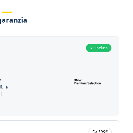
garanzia
Inclusa
m
i, la
i
Da 399€