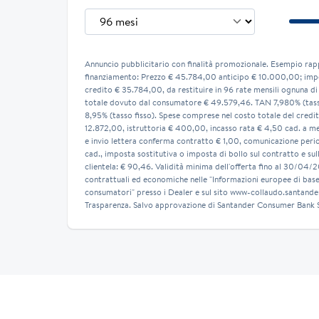
Annuncio pubblicitario con finalità promozionale. Esempio rap
finanziamento: Prezzo € 45.784,00 anticipo € 10.000,00; imp
credito € 35.784,00, da restituire in 96 rate mensili ognuna di
totale dovuto dal consumatore € 49.579,46. TAN 7,980% (tass
8,95% (tasso fisso). Spese comprese nel costo totale del credit
12.872,00, istruttoria € 400,00, incasso rata € 4,50 cad. a 
e invio lettera conferma contratto € 1,00, comunicazione peri
cad., imposta sostitutiva o imposta di bollo sul contratto e su
clientela: € 90,46. Validità minima dell'offerta fino al 30/04/
contrattuali ed economiche nelle "Informazioni europee di base 
consumatori" presso i Dealer e sul sito www-collaudo.santander
Trasparenza. Salvo approvazione di Santander Consumer Bank S