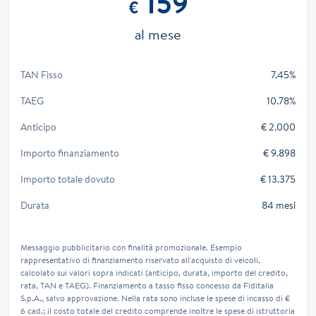
159
€
al mese
TAN Fisso
7.45%
TAEG
10.78%
Anticipo
€ 2.000
Importo finanziamento
€ 9.898
Importo totale dovuto
€ 13.375
Durata
84 mesi
Messaggio pubblicitario con finalità promozionale. Esempio
rappresentativo di finanziamento riservato all'acquisto di veicoli,
calcolato sui valori sopra indicati (anticipo, durata, importo del credito,
rata, TAN e TAEG). Finanziamento a tasso fisso concesso da Fiditalia
S.p.A., salvo approvazione. Nella rata sono incluse le spese di incasso di €
6 cad.; il costo totale del credito comprende inoltre le spese di istruttoria