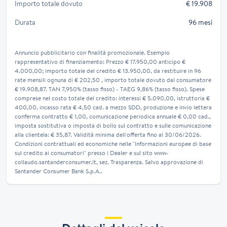
Importo totale dovuto
€ 19.908
Durata
96 mesi
Annuncio pubblicitario con finalità promozionale. Esempio
rappresentativo di finanziamento: Prezzo € 17.950,00 anticipo €
4.000,00; importo totale del credito € 13.950,00, da restituire in 96
rate mensili ognuna di € 202,50 , importo totale dovuto dal consumatore
€ 19.908,87. TAN 7,950% (tasso fisso) - TAEG 9,86% (tasso fisso). Spese
comprese nel costo totale del credito: interessi € 5.090,00, istruttoria €
400,00, incasso rata € 4,50 cad. a mezzo SDD, produzione e invio lettera
conferma contratto € 1,00, comunicazione periodica annuale € 0,00 cad.,
imposta sostitutiva o imposta di bollo sul contratto e sulle comunicazione
alla clientela: € 35,87. Validità minima dell'offerta fino al 30/06/2026.
Condizioni contrattuali ed economiche nelle "Informazioni europee di base
sul credito ai consumatori" presso i Dealer e sul sito www-
collaudo.santanderconsumer.it, sez. Trasparenza. Salvo approvazione di
Santander Consumer Bank S.p.A..