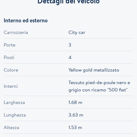
Dettagli del veicolo
Interno ed esterno
Carrozzeria
City car
Porte
3
Posti
4
Colore
Yellow gold metallizzato
Tessuto pied-de-poule nero e
Interni
grigio con ricamo "500 fiat"
Larghezza
1.68 m
Lunghezza
3.63 m
Altezza
1.53 m