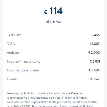
114
€
al mese
TAN Fisso
7.45%
TAEG
12.08%
Anticipo
€ 2.000
Importo finanziamento
€ 6.831
Importo totale dovuto
€ 9.545
Durata
84 mesi
Messaggio pubblicitario con finalità promozionale. Esempio
rappresentativo di finanziamento riservato all'acquisto di veicoli,
calcolato sui valori sopra indicati (anticipo, durata, importo del credito,
rata, TAN e TAEG). Finanziamento a tasso fisso concesso da Fiditalia