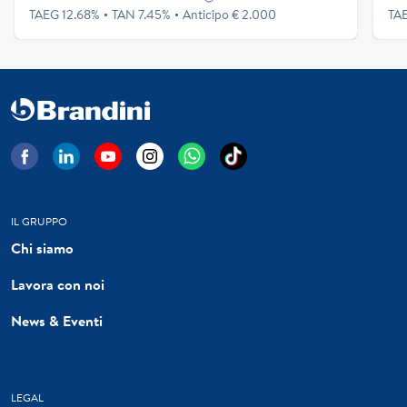
TAEG 12.68%
TAN 7.45%
Anticipo € 2.000
TA
IL GRUPPO
Chi siamo
Lavora con noi
News & Eventi
LEGAL