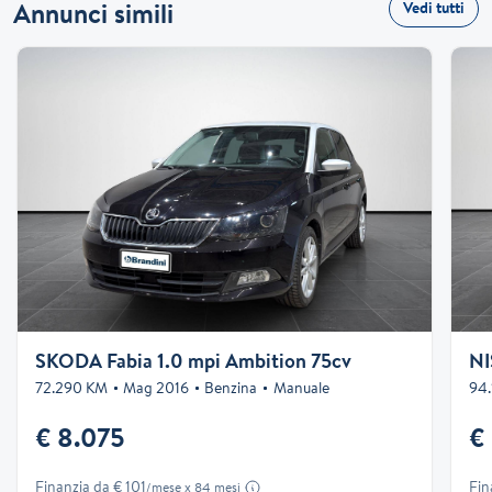
Annunci simili
Vedi tutti
SKODA Fabia 1.0 mpi Ambition 75cv
NI
72.290 KM
Mag 2016
Benzina
Manuale
94
€ 8.075
€
Finanzia da € 101
Fin
/mese x 84 mesi