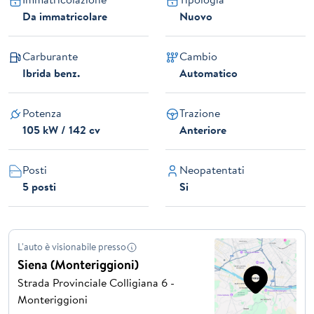
Da immatricolare
Nuovo
Carburante
Cambio
Ibrida benz.
Automatico
Potenza
Trazione
105 kW / 142 cv
Anteriore
Posti
Neopatentati
5 posti
Si
L'auto è visionabile presso
Siena (Monteriggioni)
Strada Provinciale Colligiana 6 -
Monteriggioni