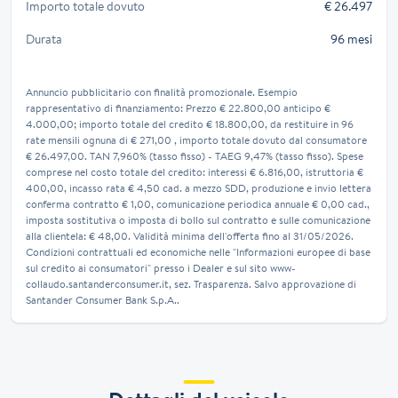
Importo totale dovuto
€ 26.497
Durata
96 mesi
Annuncio pubblicitario con finalità promozionale. Esempio
rappresentativo di finanziamento: Prezzo € 22.800,00 anticipo €
4.000,00; importo totale del credito € 18.800,00, da restituire in 96
rate mensili ognuna di € 271,00 , importo totale dovuto dal consumatore
€ 26.497,00. TAN 7,960% (tasso fisso) - TAEG 9,47% (tasso fisso). Spese
comprese nel costo totale del credito: interessi € 6.816,00, istruttoria €
400,00, incasso rata € 4,50 cad. a mezzo SDD, produzione e invio lettera
conferma contratto € 1,00, comunicazione periodica annuale € 0,00 cad.,
imposta sostitutiva o imposta di bollo sul contratto e sulle comunicazione
alla clientela: € 48,00. Validità minima dell'offerta fino al 31/05/2026.
Condizioni contrattuali ed economiche nelle "Informazioni europee di base
sul credito ai consumatori" presso i Dealer e sul sito www-
collaudo.santanderconsumer.it, sez. Trasparenza. Salvo approvazione di
Santander Consumer Bank S.p.A..