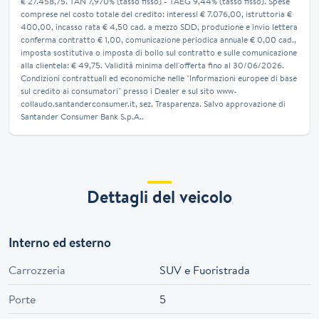
€ 27.458,75. TAN 7,970% (tasso fisso) - TAEG 9,44% (tasso fisso). Spese
comprese nel costo totale del credito: interessi € 7.076,00, istruttoria €
400,00, incasso rata € 4,50 cad. a mezzo SDD, produzione e invio lettera
conferma contratto € 1,00, comunicazione periodica annuale € 0,00 cad.,
imposta sostitutiva o imposta di bollo sul contratto e sulle comunicazione
alla clientela: € 49,75. Validità minima dell'offerta fino al 30/06/2026.
Condizioni contrattuali ed economiche nelle "Informazioni europee di base
sul credito ai consumatori" presso i Dealer e sul sito www-
collaudo.santanderconsumer.it, sez. Trasparenza. Salvo approvazione di
Santander Consumer Bank S.p.A..
Dettagli del veicolo
Interno ed esterno
Carrozzeria
SUV e Fuoristrada
Porte
5