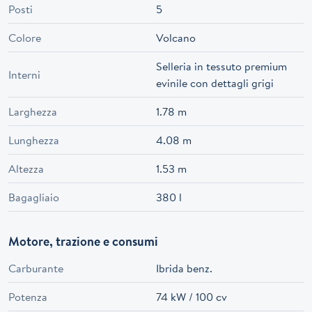
Posti
5
Colore
Volcano
Selleria in tessuto premium
Interni
evinile con dettagli grigi
Larghezza
1.78 m
Lunghezza
4.08 m
Altezza
1.53 m
Bagagliaio
380 l
Motore, trazione e consumi
Carburante
Ibrida benz.
Potenza
74 kW / 100 cv