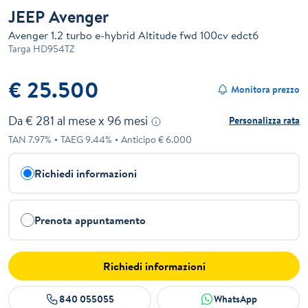
JEEP Avenger
Avenger 1.2 turbo e-hybrid Altitude fwd 100cv edct6
Targa
HD954TZ
€ 25.500
Monitora prezzo
Da €
281
al mese x
96
mesi
Personalizza rata
TAN
7.97
%
TAEG
9.44
%
Anticipo €
6.000
Richiedi informazioni
Prenota appuntamento
Richiedi informazioni
840 055055
WhatsApp