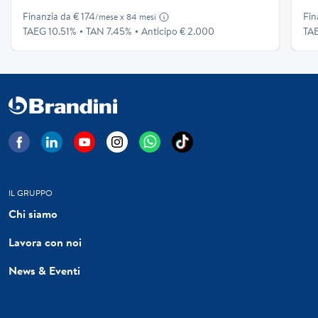
Finanzia da € 174
Fin
/mese x 84 mesi
TAEG 10.51%
TAN 7.45%
Anticipo € 2.000
TAE
IL GRUPPO
Chi siamo
Lavora con noi
News & Eventi