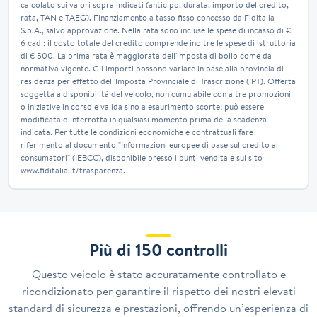
calcolato sui valori sopra indicati (anticipo, durata, importo del credito,
rata, TAN e TAEG). Finanziamento a tasso fisso concesso da Fiditalia
S.p.A., salvo approvazione. Nella rata sono incluse le spese di incasso di €
6 cad.; il costo totale del credito comprende inoltre le spese di istruttoria
di € 500. La prima rata è maggiorata dell'imposta di bollo come da
normativa vigente. Gli importi possono variare in base alla provincia di
residenza per effetto dell'Imposta Provinciale di Trascrizione (IPT). Offerta
soggetta a disponibilità del veicolo, non cumulabile con altre promozioni
o iniziative in corso e valida sino a esaurimento scorte; può essere
modificata o interrotta in qualsiasi momento prima della scadenza
indicata. Per tutte le condizioni economiche e contrattuali fare
riferimento al documento "Informazioni europee di base sul credito ai
consumatori" (IEBCC), disponibile presso i punti vendita e sul sito
www.fiditalia.it/trasparenza.
Più di 150 controlli
Questo veicolo è stato accuratamente controllato e
ricondizionato per garantire il rispetto dei nostri elevati
standard di sicurezza e prestazioni, offrendo un’esperienza di