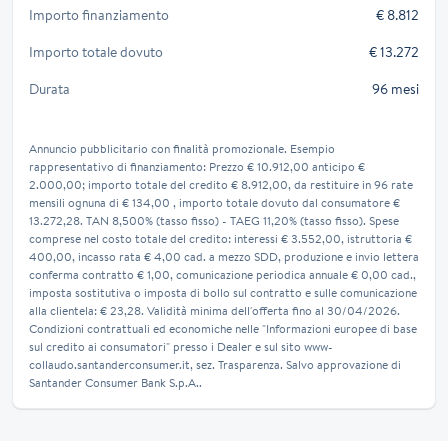
Importo finanziamento
€ 8.812
Importo totale dovuto
€ 13.272
Durata
96 mesi
Annuncio pubblicitario con finalità promozionale. Esempio
rappresentativo di finanziamento: Prezzo € 10.912,00 anticipo €
2.000,00; importo totale del credito € 8.912,00, da restituire in 96 rate
mensili ognuna di € 134,00 , importo totale dovuto dal consumatore €
13.272,28. TAN 8,500% (tasso fisso) - TAEG 11,20% (tasso fisso). Spese
comprese nel costo totale del credito: interessi € 3.552,00, istruttoria €
400,00, incasso rata € 4,00 cad. a mezzo SDD, produzione e invio lettera
conferma contratto € 1,00, comunicazione periodica annuale € 0,00 cad.,
imposta sostitutiva o imposta di bollo sul contratto e sulle comunicazione
alla clientela: € 23,28. Validità minima dell'offerta fino al 30/04/2026.
Condizioni contrattuali ed economiche nelle "Informazioni europee di base
sul credito ai consumatori" presso i Dealer e sul sito www-
collaudo.santanderconsumer.it, sez. Trasparenza. Salvo approvazione di
Santander Consumer Bank S.p.A..