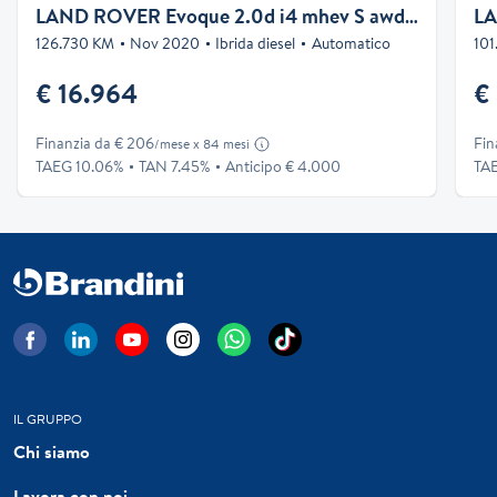
LAND ROVER Evoque 2.0d i4 mhev S awd 150cv auto
126.730 KM
Nov 2020
Ibrida diesel
Automatico
101
€ 16.964
€
Finanzia da € 206
Fin
/mese x 84 mesi
TAEG 10.06%
TAN 7.45%
Anticipo € 4.000
TA
IL GRUPPO
Chi siamo
Lavora con noi