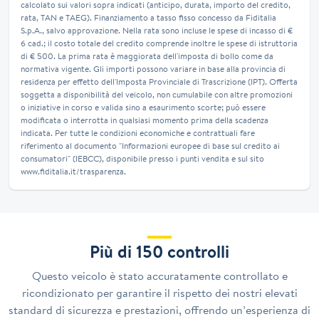
calcolato sui valori sopra indicati (anticipo, durata, importo del credito,
rata, TAN e TAEG). Finanziamento a tasso fisso concesso da Fiditalia
S.p.A., salvo approvazione. Nella rata sono incluse le spese di incasso di €
6 cad.; il costo totale del credito comprende inoltre le spese di istruttoria
di € 500. La prima rata è maggiorata dell'imposta di bollo come da
normativa vigente. Gli importi possono variare in base alla provincia di
residenza per effetto dell'Imposta Provinciale di Trascrizione (IPT). Offerta
soggetta a disponibilità del veicolo, non cumulabile con altre promozioni
o iniziative in corso e valida sino a esaurimento scorte; può essere
modificata o interrotta in qualsiasi momento prima della scadenza
indicata. Per tutte le condizioni economiche e contrattuali fare
riferimento al documento "Informazioni europee di base sul credito ai
consumatori" (IEBCC), disponibile presso i punti vendita e sul sito
www.fiditalia.it/trasparenza.
Più di 150 controlli
Questo veicolo è stato accuratamente controllato e
ricondizionato per garantire il rispetto dei nostri elevati
standard di sicurezza e prestazioni, offrendo un’esperienza di