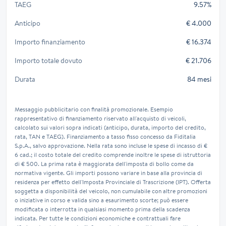
TAEG
9.57%
Anticipo
€ 4.000
Importo finanziamento
€ 16.374
Importo totale dovuto
€ 21.706
Durata
84 mesi
Messaggio pubblicitario con finalità promozionale. Esempio
rappresentativo di finanziamento riservato all'acquisto di veicoli,
calcolato sui valori sopra indicati (anticipo, durata, importo del credito,
rata, TAN e TAEG). Finanziamento a tasso fisso concesso da Fiditalia
S.p.A., salvo approvazione. Nella rata sono incluse le spese di incasso di €
6 cad.; il costo totale del credito comprende inoltre le spese di istruttoria
di € 500. La prima rata è maggiorata dell'imposta di bollo come da
normativa vigente. Gli importi possono variare in base alla provincia di
residenza per effetto dell'Imposta Provinciale di Trascrizione (IPT). Offerta
soggetta a disponibilità del veicolo, non cumulabile con altre promozioni
o iniziative in corso e valida sino a esaurimento scorte; può essere
modificata o interrotta in qualsiasi momento prima della scadenza
indicata. Per tutte le condizioni economiche e contrattuali fare