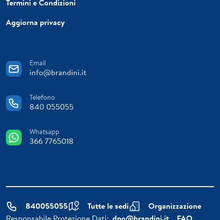
Termini e Condizioni
Aggiorna privacy
Email
info@brandini.it
Telefono
840 055055
Whatsapp
366 7765018
840055055
Tutte le sedi
Organizzazione
Responsabile Protezione Dati:
dpo@brandini.it
FAQ