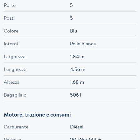
Porte
5
Posti
5
Colore
Blu
Interni
Pelle bianca
Larghezza
1.84 m
Lunghezza
4.56 m
Altezza
1.68 m
Bagagliaio
506 l
Motore, trazione e consumi
Carburante
Diesel
Potenza
110 kW / 149 cv