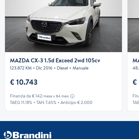
MAZDA CX-3 1.5d Exceed 2wd 105cv
123.872 KM
Dic 2016
Diesel
Manuale
48
€ 10.743
€
Finanzia da € 142
Fin
/mese x 84 mesi
TAEG 11.18%
TAN 7.45%
Anticipo € 2.000
TA