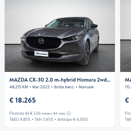
MAZDA CX-30 2.0 m-hybrid Homura 2wd 122cv 6mt
48.215 KM
Mar 2022
Ibrida benz.
Manuale
70
€ 18.265
€
Finanzia da € 226
Fin
/mese x 84 mesi
TAEG 9.85%
TAN 7.45%
Anticipo € 4.000
TA