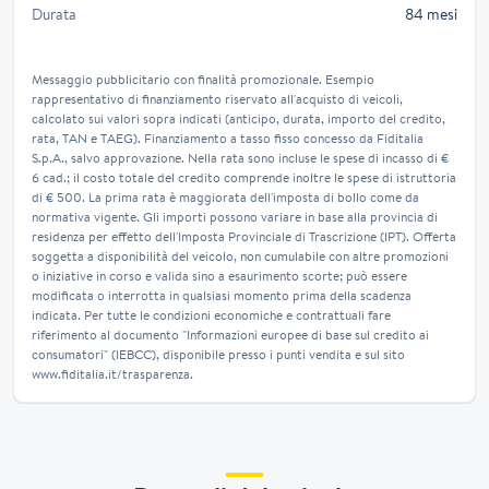
Durata
84 mesi
Messaggio pubblicitario con finalità promozionale. Esempio
rappresentativo di finanziamento riservato all'acquisto di veicoli,
calcolato sui valori sopra indicati (anticipo, durata, importo del credito,
rata, TAN e TAEG). Finanziamento a tasso fisso concesso da Fiditalia
S.p.A., salvo approvazione. Nella rata sono incluse le spese di incasso di €
6 cad.; il costo totale del credito comprende inoltre le spese di istruttoria
di € 500. La prima rata è maggiorata dell'imposta di bollo come da
normativa vigente. Gli importi possono variare in base alla provincia di
residenza per effetto dell'Imposta Provinciale di Trascrizione (IPT). Offerta
soggetta a disponibilità del veicolo, non cumulabile con altre promozioni
o iniziative in corso e valida sino a esaurimento scorte; può essere
modificata o interrotta in qualsiasi momento prima della scadenza
indicata. Per tutte le condizioni economiche e contrattuali fare
riferimento al documento "Informazioni europee di base sul credito ai
consumatori" (IEBCC), disponibile presso i punti vendita e sul sito
www.fiditalia.it/trasparenza.