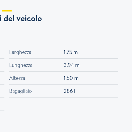
 del veicolo
Larghezza
1.75 m
Lunghezza
3.94 m
Altezza
1.50 m
Bagagliaio
286 l