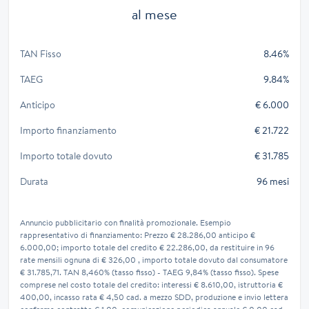
al mese
TAN Fisso
8.46%
TAEG
9.84%
Anticipo
€ 6.000
Importo finanziamento
€ 21.722
Importo totale dovuto
€ 31.785
Durata
96 mesi
Annuncio pubblicitario con finalità promozionale. Esempio
rappresentativo di finanziamento: Prezzo € 28.286,00 anticipo €
6.000,00; importo totale del credito € 22.286,00, da restituire in 96
rate mensili ognuna di € 326,00 , importo totale dovuto dal consumatore
€ 31.785,71. TAN 8,460% (tasso fisso) - TAEG 9,84% (tasso fisso). Spese
comprese nel costo totale del credito: interessi € 8.610,00, istruttoria €
400,00, incasso rata € 4,50 cad. a mezzo SDD, produzione e invio lettera