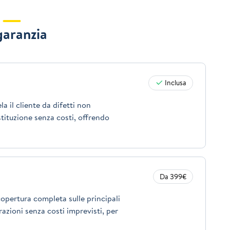
garanzia
Inclusa
a il cliente da difetti non
stituzione senza costi, offrendo
Da 399€
opertura completa sulle principali
azioni senza costi imprevisti, per