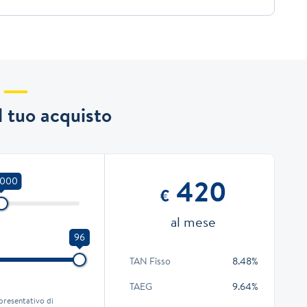
il tuo acquisto
420
.000
€
al mese
96
TAN Fisso
8.48%
TAEG
9.64%
presentativo di