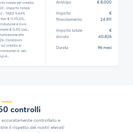
Anticipo
€ 8.000
to totale del credito
00 , importo totale
Importo
€
o) - TAEG 9,64%
essi € 11.115,00,
finanziamento
24.911
roduzione e invio
nnuale € 0,00 cad.,
Importo totale
€
municazione alla
dovuto
40.826
026. Condizioni
sul credito ai
Durata
96 mesi
consumer.it, sez.
.p.A..
150 controlli
o accuratamente controllato e
ire il rispetto dei nostri elevati