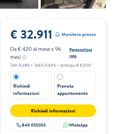
€ 32.911
Monitora prezzo
Da €
420
al mese x
96
Personalizza
rata
mesi
TAN
8.48
%
TAEG
9.64
%
Anticipo €
8.000
Richiedi
Prenota
informazioni
appuntamento
Richiedi informazioni
840 055055
WhatsApp