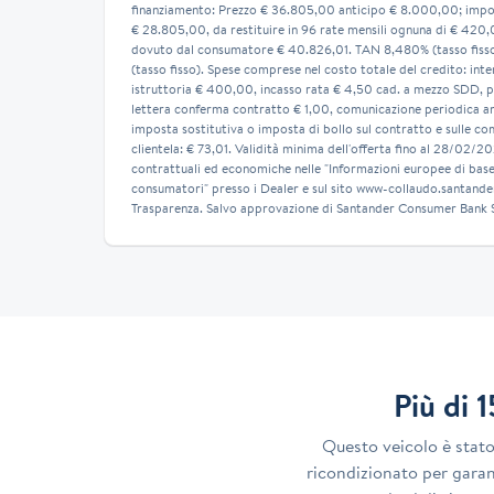
finanziamento: Prezzo € 36.805,00 anticipo € 8.000,00; impor
€ 28.805,00, da restituire in 96 rate mensili ognuna di € 420,
dovuto dal consumatore € 40.826,01. TAN 8,480% (tasso fiss
(tasso fisso). Spese comprese nel costo totale del credito: inter
istruttoria € 400,00, incasso rata € 4,50 cad. a mezzo SDD, p
lettera conferma contratto € 1,00, comunicazione periodica a
imposta sostitutiva o imposta di bollo sul contratto e sulle co
clientela: € 73,01. Validità minima dell'offerta fino al 28/02/2
contrattuali ed economiche nelle "Informazioni europee di base 
consumatori" presso i Dealer e sul sito www-collaudo.santander
Trasparenza. Salvo approvazione di Santander Consumer Bank S
Più di 
Questo veicolo è stat
ricondizionato per garant