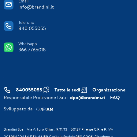
Email
info@brandini.it
Telefono
840 055055
Whatsapp
366 7765018
840055055
Tutte le sedi
Organizzazione
Responsabile Protezione Dati:
dpo@brandini.it
FAQ
Sviluppato da
Brandini Spa - Via Arturo Chiari, 9/11/13 - 50127 Firenze C.F. e P. IVA
00393420484 REA 46159 Capitale Sociale 980.000€. Direzione e