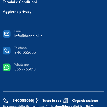
Termini e Condizioni
Aggiorna privacy
Email
info@brandini.it
Telefono
840 055055
Whatsapp
366 7765018
840055055
Tutte le sedi
Organizzazione
Responsabile Protezione Dati:
dpo@brandini.it
FAQ