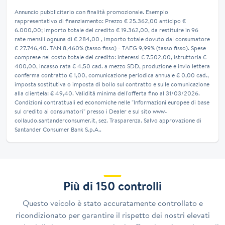
Annuncio pubblicitario con finalità promozionale. Esempio
rappresentativo di finanziamento: Prezzo € 25.362,00 anticipo €
6.000,00; importo totale del credito € 19.362,00, da restituire in 96
rate mensili ognuna di € 284,00 , importo totale dovuto dal consumatore
€ 27.746,40. TAN 8,460% (tasso fisso) - TAEG 9,99% (tasso fisso). Spese
comprese nel costo totale del credito: interessi € 7.502,00, istruttoria €
400,00, incasso rata € 4,50 cad. a mezzo SDD, produzione e invio lettera
conferma contratto € 1,00, comunicazione periodica annuale € 0,00 cad.,
imposta sostitutiva o imposta di bollo sul contratto e sulle comunicazione
alla clientela: € 49,40. Validità minima dell'offerta fino al 31/03/2026.
Condizioni contrattuali ed economiche nelle "Informazioni europee di base
sul credito ai consumatori" presso i Dealer e sul sito www-
collaudo.santanderconsumer.it, sez. Trasparenza. Salvo approvazione di
Santander Consumer Bank S.p.A..
Più di 150 controlli
Questo veicolo è stato accuratamente controllato e
ricondizionato per garantire il rispetto dei nostri elevati