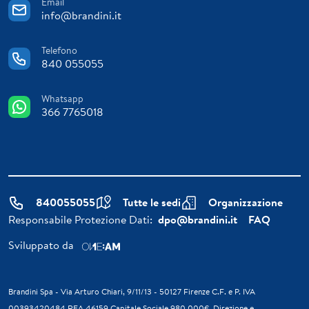
Email
info@brandini.it
Telefono
840 055055
Whatsapp
366 7765018
840055055
Tutte le sedi
Organizzazione
Responsabile Protezione Dati:
dpo@brandini.it
FAQ
Sviluppato da
Brandini Spa - Via Arturo Chiari, 9/11/13 - 50127 Firenze C.F. e P. IVA
00393420484 REA 46159 Capitale Sociale 980.000€. Direzione e