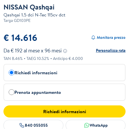
NISSAN Qashqai
Qashqai 1.5 dci N-Tec 115cv dct
Targa
GD103PE
€ 14.616
Monitora prezzo
Da €
192
al mese x
96
mesi
Personalizza rata
TAN
8.46
%
TAEG
10.52
%
Anticipo €
4.000
Richiedi informazioni
Prenota appuntamento
Richiedi informazioni
840 055055
WhatsApp