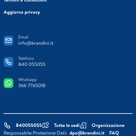
Aggiorna privacy
Email
info@brandini.it
Telefono
840 055055
Whatsapp
366 7765018
840055055
Tutte le sedi
Organizzazione
Responsabile Protezione Dati:
dpo@brandini.it
FAQ