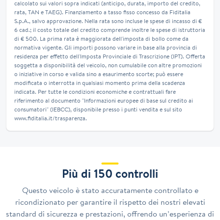
calcolato sui valori sopra indicati (anticipo, durata, importo del credito,
rata, TAN e TAEG). Finanziamento a tasso fisso concesso da Fiditalia
S.p.A., salvo approvazione. Nella rata sono incluse le spese di incasso di €
6 cad.; il costo totale del credito comprende inoltre le spese di istruttoria
di € 500. La prima rata è maggiorata dell'imposta di bollo come da
normativa vigente. Gli importi possono variare in base alla provincia di
residenza per effetto dell'Imposta Provinciale di Trascrizione (IPT). Offerta
soggetta a disponibilità del veicolo, non cumulabile con altre promozioni
o iniziative in corso e valida sino a esaurimento scorte; può essere
modificata o interrotta in qualsiasi momento prima della scadenza
indicata. Per tutte le condizioni economiche e contrattuali fare
riferimento al documento "Informazioni europee di base sul credito ai
consumatori" (IEBCC), disponibile presso i punti vendita e sul sito
www.fiditalia.it/trasparenza.
Più di 150 controlli
Questo veicolo è stato accuratamente controllato e
ricondizionato per garantire il rispetto dei nostri elevati
standard di sicurezza e prestazioni, offrendo un’esperienza di