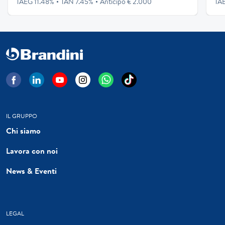
TAEG 11.48%
TAN 7.45%
Anticipo € 2.000
TAE
IL GRUPPO
Chi siamo
Lavora con noi
News & Eventi
LEGAL