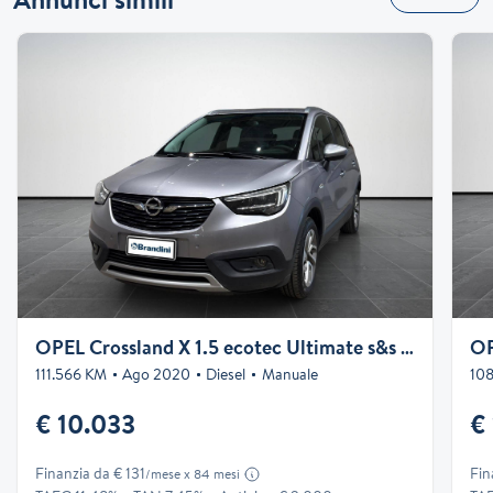
OPEL Crossland X 1.5 ecotec Ultimate s&s 102cv
OP
111.566 KM
Ago 2020
Diesel
Manuale
10
€ 10.033
€
Finanzia da € 131
Fin
/mese x 84 mesi