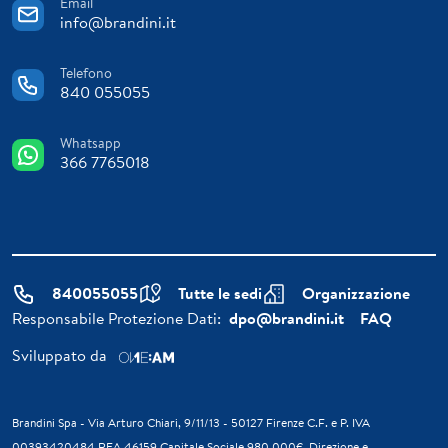
Email
info@brandini.it
Telefono
840 055055
Whatsapp
366 7765018
840055055
Tutte le sedi
Organizzazione
Responsabile Protezione Dati:
dpo@brandini.it
FAQ
Sviluppato da
Brandini Spa - Via Arturo Chiari, 9/11/13 - 50127 Firenze C.F. e P. IVA
00393420484 REA 46159 Capitale Sociale 980.000€. Direzione e