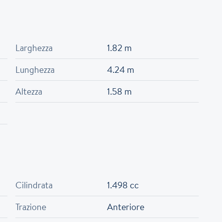
Larghezza
1.82 m
Lunghezza
4.24 m
Altezza
1.58 m
Cilindrata
1.498 cc
Trazione
Anteriore