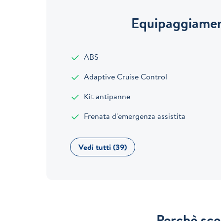
Equipaggiamen
ABS
Adaptive Cruise Control
Kit antipanne
Frenata d'emergenza assistita
Vedi tutti (39)
Perchè sce