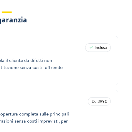
garanzia
Inclusa
a il cliente da difetti non
stituzione senza costi, offrendo
Da 399€
opertura completa sulle principali
azioni senza costi imprevisti, per