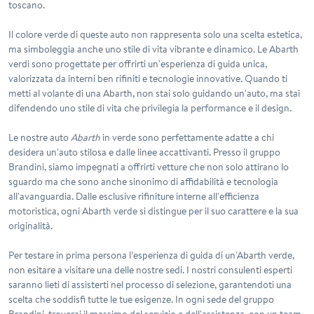
toscano.
Il colore verde di queste auto non rappresenta solo una scelta estetica,
ma simboleggia anche uno stile di vita vibrante e dinamico. Le Abarth
verdi sono progettate per offrirti un'esperienza di guida unica,
valorizzata da interni ben rifiniti e tecnologie innovative. Quando ti
metti al volante di una Abarth, non stai solo guidando un'auto, ma stai
difendendo uno stile di vita che privilegia la performance e il design.
Le nostre auto
Abarth
in verde sono perfettamente adatte a chi
desidera un'auto stilosa e dalle linee accattivanti. Presso il gruppo
Brandini, siamo impegnati a offrirti vetture che non solo attirano lo
sguardo ma che sono anche sinonimo di affidabilità e tecnologia
all'avanguardia. Dalle esclusive rifiniture interne all'efficienza
motoristica, ogni Abarth verde si distingue per il suo carattere e la sua
originalità.
Per testare in prima persona l’esperienza di guida di un'Abarth verde,
non esitare a visitare una delle nostre sedi. I nostri consulenti esperti
saranno lieti di assisterti nel processo di selezione, garantendoti una
scelta che soddisfi tutte le tue esigenze. In ogni sede del gruppo
Brandini, troverai il massimo del servizio e dell'assistenza, con un team