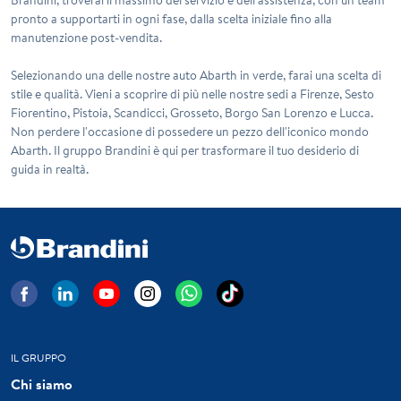
pronto a supportarti in ogni fase, dalla scelta iniziale fino alla
manutenzione post-vendita.
Selezionando una delle nostre auto
Abarth
in verde, farai una scelta di
stile e qualità. Vieni a scoprire di più nelle nostre sedi a
Firenze
,
Sesto
Fiorentino
,
Pistoia
,
Scandicci
,
Grosseto
,
Borgo San Lorenzo
e
Lucca
.
Non perdere l'occasione di possedere un pezzo dell'iconico mondo
Abarth. Il gruppo Brandini è qui per trasformare il tuo desiderio di
guida in realtà.
IL GRUPPO
Chi siamo