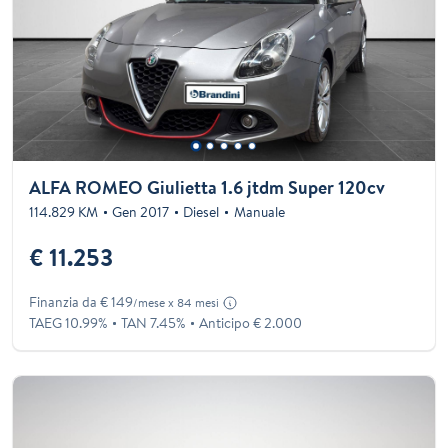
ALFA ROMEO Giulietta 1.6 jtdm Super 120cv
114.829 KM
Gen 2017
Diesel
Manuale
€ 11.253
Finanzia da € 149
/mese x 84 mesi
TAEG 10.99%
TAN 7.45%
Anticipo € 2.000