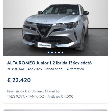
ALFA ROMEO Junior 1.2 ibrida 136cv edct6
30.830 KM
Apr 2025
Ibrida benz.
Automatico
€ 22.420
Finanzia da € 290
/mese x 84 mesi
TAEG 9.37%
TAN 7.45%
Anticipo € 4.000