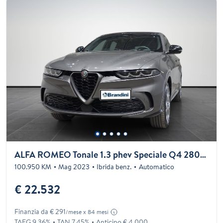
ALFA ROMEO Tonale 1.3 phev Speciale Q4 280cv at6
100.950 KM
Mag 2023
Ibrida benz.
Automatico
€ 22.532
Finanzia da € 291
/mese x 84 mesi
TAEG 9.36%
TAN 7.45%
Anticipo € 4.000