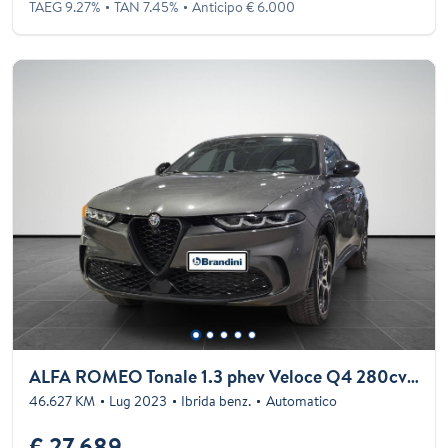
TAEG 9.27%
TAN 7.45%
Anticipo € 6.000
ALFA ROMEO Tonale 1.3 phev Veloce Q4 280cv at6
46.627 KM
Lug 2023
Ibrida benz.
Automatico
€ 27.689