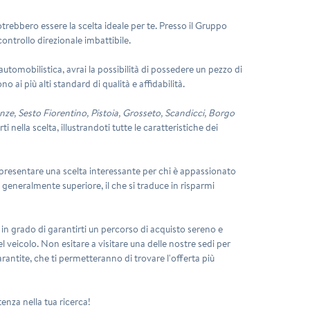
trebbero essere la scelta ideale per te. Presso il Gruppo
controllo direzionale imbattibile.
utomobilistica, avrai la possibilità di possedere un pezzo di
 ai più alti standard di qualità e affidabilità.
nze, Sesto Fiorentino, Pistoia, Grosseto, Scandicci, Borgo
 nella scelta, illustrandoti tutte le caratteristiche dei
resentare una scelta interessante per chi è appassionato
i generalmente superiore, il che si traduce in risparmi
 in grado di garantirti un percorso di acquisto sereno e
l veicolo. Non esitare a visitare una delle nostre sedi per
antite, che ti permetteranno di trovare l'offerta più
tenza nella tua ricerca!