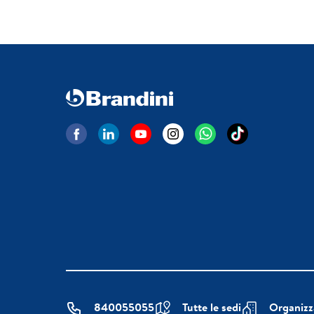
840055055
Tutte le sedi
Organizz