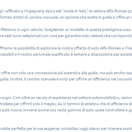
 raffinato e l'ingegneria tipica del "made in Italy", le vetture
Alfa Romeo
po
a Romeo dotati di
cambio manuale
, un'opzione che esalta la guida e offre un 
iflettono in ogni veicolo. Scegliendo un modello di questa prestigiosa casa a
stre sedi sono selezionati con cura per garantire solo vetture che corrispondono
friamo la possibilità di esplorare la nostra offerta di
auto Alfa Romeo
a
Fire
sibili e il nostro personale qualificato è sempre a disposizione per assisterti
offre non solo una connessione più autentica alla guida, ma può anche rapp
i guida. Inoltre, il cambio manuale è noto per offrire un'efficienza nei consum
i sogni. Con oltre un secolo di esperienza nel settore automobilistico, siamo
te per offrirti solo il meglio, sia in termini di estetica che di efficienza de
di auto nuove, troverai anche una vasta gamma di auto usate controllate e gar
omobile perfetta per le sue esigenze, contattaci oggi stesso per ricevere assis