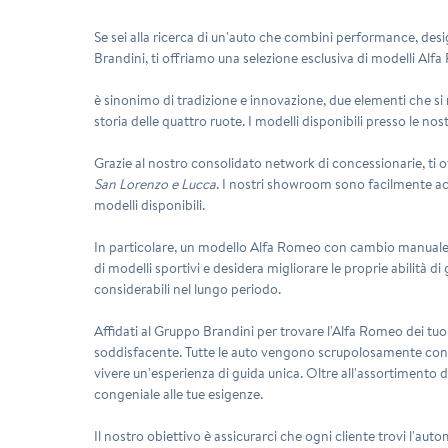
Se sei alla ricerca di un'auto che combini performance, design
Brandini, ti offriamo una selezione esclusiva di modelli Alf
è sinonimo di tradizione e innovazione, due elementi che si r
storia delle quattro ruote. I modelli disponibili presso le no
Grazie al nostro consolidato network di concessionarie, ti of
San Lorenzo e Lucca
. I nostri showroom sono facilmente acces
modelli disponibili.
In particolare, un modello Alfa Romeo con cambio manuale 
di modelli sportivi e desidera migliorare le proprie abilità d
considerabili nel lungo periodo.
Affidati al Gruppo Brandini per trovare l'Alfa Romeo dei tuo
soddisfacente. Tutte le auto vengono scrupolosamente controlla
vivere un'esperienza di guida unica. Oltre all'assortimento 
congeniale alle tue esigenze.
Il nostro obiettivo è assicurarci che ogni cliente trovi l'aut