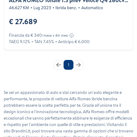
ALFA ROMEO Tonale 1.3 phev Veloce Q4 280cv at6
46.627 KM
Lug 2023
Ibrida benz.
Automatico
€ 27.689
Finanzia da € 340
/mese x 84 mesi
TAEG 9.12%
TAN 7.45%
Anticipo € 6.000
1
Se sei un appassionato di auto e stai cercando un'auto elegante e
performante, le proposte di vetture
Alfa Romeo ibride benzina
potrebbero essere la scelta perfetta per te. Grazie all'unione tra il
design iconico e l'innovazione tecnologica, Alfa Romeo offre modelli
eccezionali che sanno perfettamente abbinare le esigenze di efficienza
e rispetto per l'ambiente con quelle di stile e prestazioni. Visitando il
sito Brandini.it, puoi trovare una vasta gamma di opzioni che si trovano