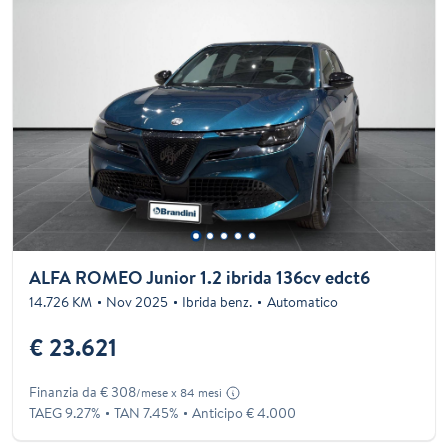
ALFA ROMEO Junior 1.2 ibrida 136cv edct6
14.726 KM
Nov 2025
Ibrida benz.
Automatico
€ 23.621
Finanzia da € 308
/mese x 84 mesi
TAEG 9.27%
TAN 7.45%
Anticipo € 4.000