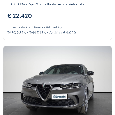
30.830 KM
Apr 2025
Ibrida benz.
Automatico
€ 22.420
Finanzia da € 290
/mese x 84 mesi
TAEG 9.37%
TAN 7.45%
Anticipo € 4.000