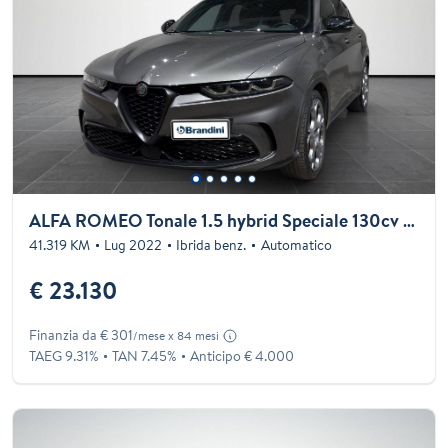
ALFA ROMEO Tonale 1.5 hybrid Speciale 130cv ddct7
41.319 KM
Lug 2022
Ibrida benz.
Automatico
€ 23.130
Finanzia da € 301
/mese x 84 mesi
TAEG 9.31%
TAN 7.45%
Anticipo € 4.000