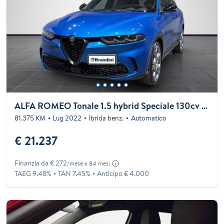
ALFA ROMEO Tonale 1.5 hybrid Speciale 130cv ddct7
81.375 KM
Lug 2022
Ibrida benz.
Automatico
€ 21.237
Finanzia da € 272
/mese x 84 mesi
TAEG 9.48%
TAN 7.45%
Anticipo € 4.000