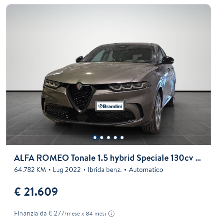
ALFA ROMEO Tonale 1.5 hybrid Speciale 130cv ddct7
64.782 KM
Lug 2022
Ibrida benz.
Automatico
€ 21.609
Finanzia da € 277
/mese x 84 mesi