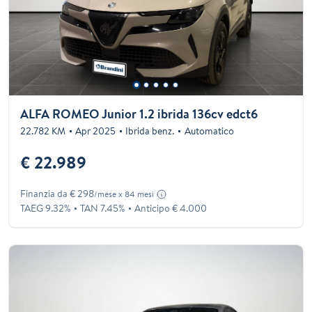
ALFA ROMEO Junior 1.2 ibrida 136cv edct6
22.782 KM
Apr 2025
Ibrida benz.
Automatico
€ 22.989
Finanzia da € 298
/mese x 84 mesi
TAEG 9.32%
TAN 7.45%
Anticipo € 4.000