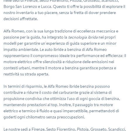
nelle sedi di Firenze, Sesto Fiorentino, Pistoia, Grosseto, Scandicci,
Borgo San Lorenzo e Lucca. Questo ti offre la possibilità di esplorare il
nostro inventario a tuo piacere, senza la fretta di dover prendere
decisioni affrettate.
Alfa Romeo, con la sua lunga tradizione di eccellenza meccanica e
passione per la guida, ha integrato la
tecnologia ibrida
nei propri
modelli per garantire un'esperienza di guida superiore e un minor
impatto ambientale. Le auto
ibride a benzina
di Alfa Romeo
rappresentano il compromesso ideale tra performance ed efficienza: il
motore elettrico offre silenziosità e riduzione delle emissioni nei
contesti urbani, mentre il motore a benzina garantisce potenza e
reattività su strada aperta.
In termini di risparmio, le Alfa Romeo ibride benzina possono
contribuire a ridurre il costo del carburante grazie al sistema di
propulsione condivisa che ottimizza l'uso di ogni goccia di benzina,
mantenendo prestazioni al top. Inoltre, il passaggio tra motore
elettrico e termico è fluido e quasi impercettibile, permettendoti di
goderti ogni chilometro senza preoccupazioni.
Le nostre sedi a Firenze, Sesto Fiorentino, Pistoia, Grosseto, Scandicci,