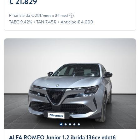
€ 21.829
Finanzia da € 281
/mese x 84 mesi
TAEG 9.42%
TAN 7.45%
Anticipo € 4.000
ALFA ROMEO Junior 1.2 ibrida 136cv edct6