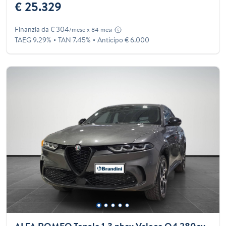
€ 25.329
Finanzia da € 304
/mese x 84 mesi
TAEG 9.29%
TAN 7.45%
Anticipo € 6.000