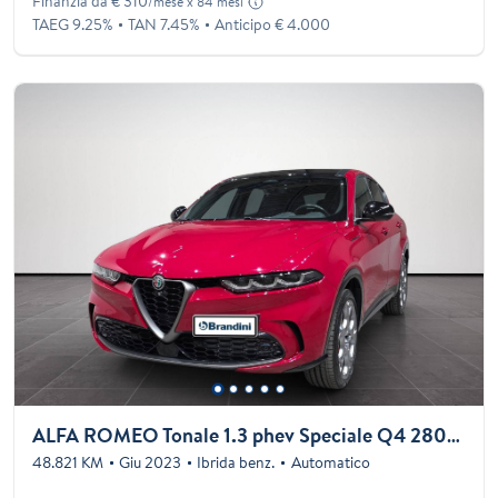
Finanzia da € 310
/mese x 84 mesi
TAEG 9.25%
TAN 7.45%
Anticipo € 4.000
ALFA ROMEO Tonale 1.3 phev Speciale Q4 280cv at6
48.821 KM
Giu 2023
Ibrida benz.
Automatico