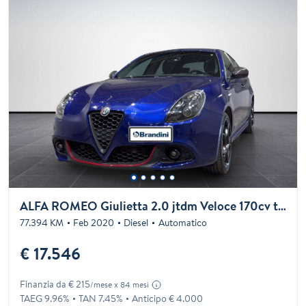
ALFA ROMEO Giulietta 2.0 jtdm Veloce 170cv tct
77.394 KM
Feb 2020
Diesel
Automatico
€ 17.546
Finanzia da € 215
/mese x 84 mesi
TAEG 9.96%
TAN 7.45%
Anticipo € 4.000