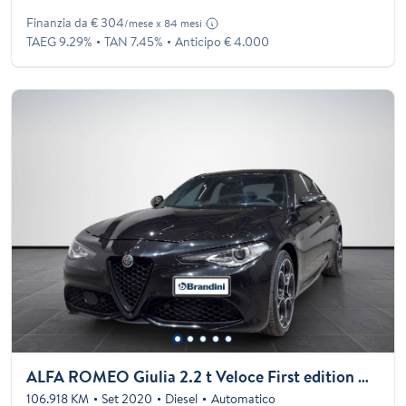
Finanzia da € 304
/mese x 84 mesi
TAEG 9.29%
TAN 7.45%
Anticipo € 4.000
ALFA ROMEO Giulia 2.2 t Veloce First edition Q4 210 cv auto
106.918 KM
Set 2020
Diesel
Automatico