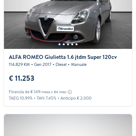
ALFA ROMEO Giulietta 1.6 jtdm Super 120cv
114.829 KM
Gen 2017
Diesel
Manuale
€ 11.253
Finanzia da € 149
/mese x 84 mesi
TAEG 10.99%
TAN 7.45%
Anticipo € 2.000