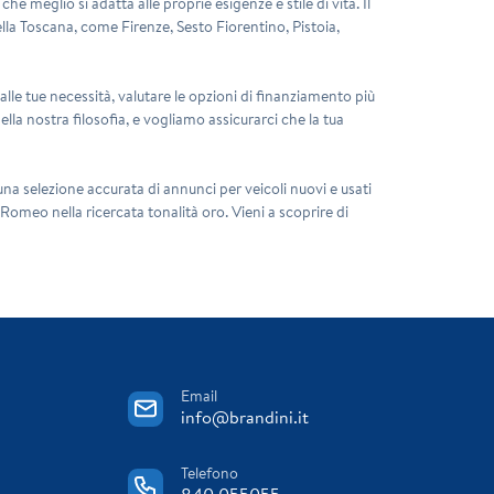
e meglio si adatta alle proprie esigenze e stile di vita. Il
lla Toscana, come Firenze, Sesto Fiorentino, Pistoia,
lle tue necessità, valutare le opzioni di finanziamento più
ella nostra filosofia, e vogliamo assicurarci che la tua
na selezione accurata di annunci per veicoli nuovi e usati
 Romeo nella ricercata tonalità oro. Vieni a scoprire di
Email
info@brandini.it
Telefono
840 055055