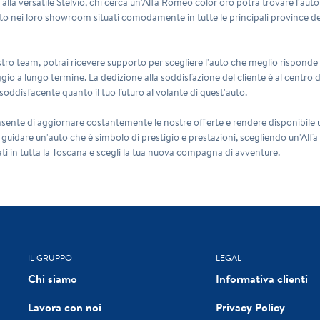
lla versatile Stelvio, chi cerca un'Alfa Romeo color oro potrà trovare l'auto ch
auto nei loro showroom situati comodamente in tutte le principali province de
tro team, potrai ricevere supporto per scegliere l'auto che meglio risponde a
eggio a lungo termine. La dedizione alla soddisfazione del cliente è al centro d
soddisfacente quanto il tuo futuro al volante di quest'auto.
onsente di aggiornare costantemente le nostre offerte e rendere disponibile u
i guidare un'auto che è simbolo di prestigio e prestazioni, scegliendo un'Alfa
ati in tutta la Toscana e scegli la tua nuova compagna di avventure.
IL GRUPPO
LEGAL
Chi siamo
Informativa clienti
Lavora con noi
Privacy Policy