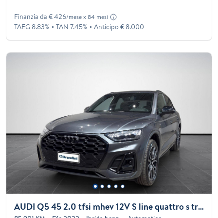
Finanzia da € 426
/mese x 84 mesi
TAEG 8.83%
TAN 7.45%
Anticipo € 8.000
AUDI Q5 45 2.0 tfsi mhev 12V S line quattro s tronic