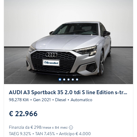
AUDI A3 Sportback 35 2.0 tdi S line Edition s-tronic
98.278 KM
Gen 2021
Diesel
Automatico
€ 22.966
Finanzia da € 298
/mese x 84 mesi
TAEG 9.32%
TAN 7.45%
Anticipo € 4.000