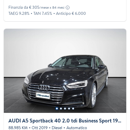
Finanzia da € 305
/mese x 84 mesi
TAEG 9.28%
TAN 7.45%
Anticipo € 6.000
AUDI A5 Sportback 40 2.0 tdi Business Sport 190cv s-tronic
88.985 KM
Ott 2019
Diesel
Automatico