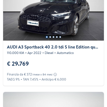
AUDI A3 Sportback 40 2.0 tdi S line Edition quattro s-tronic
110.000 KM
Apr 2022
Diesel
Automatico
€ 29.769
Finanzia da € 372
/mese x 84 mesi
TAEG 9%
TAN 7.45%
Anticipo € 6.000