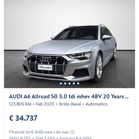
AUDI A6 Allroad 50 3.0 tdi mhev 48V 20 Years quattro 286cv tiptronic
123.805 KM
Feb 2020
Ibrida diesel
Automatico
€ 34.737
Finanzia da € 448
/mese x 84 mesi
TAEG 8.77%
TAN 7.45%
Anticipo € 6.000