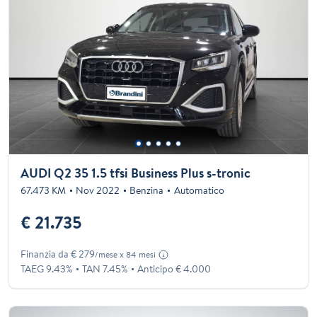
AUDI Q2 35 1.5 tfsi Business Plus s-tronic
67.473 KM
Nov 2022
Benzina
Automatico
€ 21.735
Finanzia da € 279
/mese x 84 mesi
TAEG 9.43%
TAN 7.45%
Anticipo € 4.000