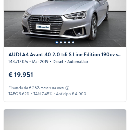
AUDI A4 Avant 40 2.0 tdi S Line Edition 190cv s-tronic
143.717 KM
Mar 2019
Diesel
Automatico
€ 19.951
Finanzia da € 252
/mese x 84 mesi
TAEG 9.62%
TAN 7.45%
Anticipo € 4.000