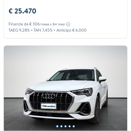
€ 25.470
Finanzia da € 306
/mese x 84 mesi
TAEG 9.28%
TAN 7.45%
Anticipo € 6.000