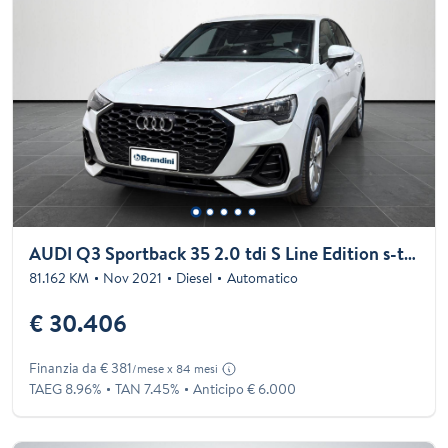
AUDI Q3 Sportback 35 2.0 tdi S Line Edition s-tronic
81.162 KM
Nov 2021
Diesel
Automatico
€ 30.406
Finanzia da € 381
/mese x 84 mesi
TAEG 8.96%
TAN 7.45%
Anticipo € 6.000