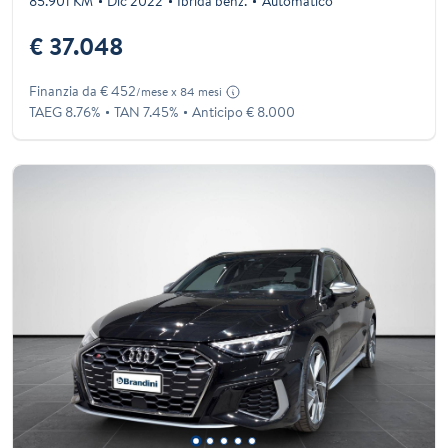
85.901 KM
Dic 2022
Ibrida benz.
Automatico
€ 37.048
Finanzia da € 452
/mese x 84 mesi
TAEG 8.76%
TAN 7.45%
Anticipo € 8.000