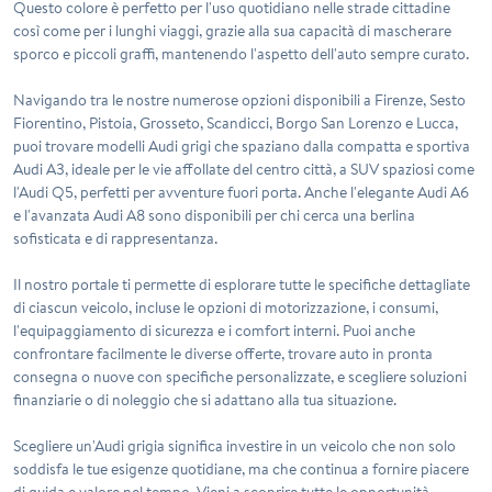
Questo colore è perfetto per l'uso quotidiano nelle strade cittadine
così come per i lunghi viaggi, grazie alla sua capacità di mascherare
sporco e piccoli graffi, mantenendo l'aspetto dell'auto sempre curato.
Navigando tra le nostre numerose opzioni disponibili a Firenze, Sesto
Fiorentino, Pistoia, Grosseto, Scandicci, Borgo San Lorenzo e Lucca,
puoi trovare modelli Audi grigi che spaziano dalla compatta e sportiva
Audi A3, ideale per le vie affollate del centro città, a SUV spaziosi come
l'Audi Q5, perfetti per avventure fuori porta. Anche l'elegante Audi A6
e l'avanzata Audi A8 sono disponibili per chi cerca una berlina
sofisticata e di rappresentanza.
Il nostro portale ti permette di esplorare tutte le specifiche dettagliate
di ciascun veicolo, incluse le opzioni di motorizzazione, i consumi,
l'equipaggiamento di sicurezza e i comfort interni. Puoi anche
confrontare facilmente le diverse offerte, trovare auto in pronta
consegna o nuove con specifiche personalizzate, e scegliere soluzioni
finanziarie o di noleggio che si adattano alla tua situazione.
Scegliere un'Audi grigia significa investire in un veicolo che non solo
soddisfa le tue esigenze quotidiane, ma che continua a fornire piacere
di guida e valore nel tempo. Vieni a scoprire tutte le opportunità