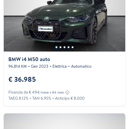
BMW i4 M50 auto
96.814 KM
Gen 2023
Elettrica
Automatico
€ 36.985
Finanzia da € 494
/mese x 84 mesi
TAEG 8.12%
TAN 6.95%
Anticipo € 8.000