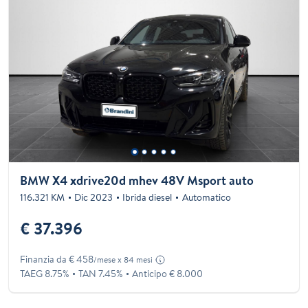
BMW X4 xdrive20d mhev 48V Msport auto
116.321 KM
Dic 2023
Ibrida diesel
Automatico
€ 37.396
Finanzia da € 458
/mese x 84 mesi
TAEG 8.75%
TAN 7.45%
Anticipo € 8.000