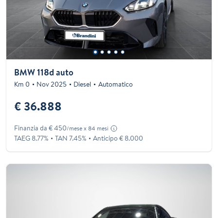
BMW 118d auto
Km 0
Nov 2025
Diesel
Automatico
€ 36.888
Finanzia da € 450
/mese x 84 mesi
TAEG 8.77%
TAN 7.45%
Anticipo € 8.000