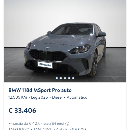
BMW 118d MSport Pro auto
12.505 KM
Lug 2025
Diesel
Automatico
€ 33.406
Finanzia da € 427
/mese x 84 mesi
TAEG 8.83%
TAN 7.45%
Anticipo € 6.000