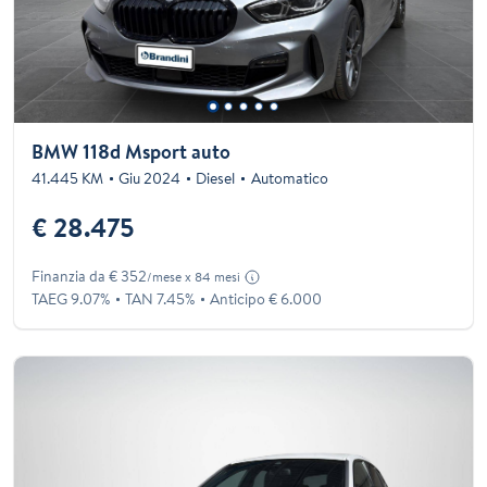
BMW 118d Msport auto
41.445 KM
Giu 2024
Diesel
Automatico
€ 28.475
Finanzia da € 352
/mese x 84 mesi
TAEG 9.07%
TAN 7.45%
Anticipo € 6.000