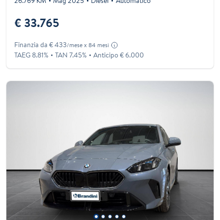
26.769 KM
Mag 2025
Diesel
Automatico
€ 33.765
Finanzia da € 433
/mese x 84 mesi
TAEG 8.81%
TAN 7.45%
Anticipo € 6.000