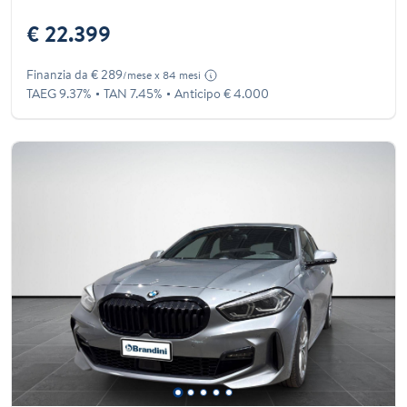
€ 22.399
Finanzia da € 289
/mese x 84 mesi
TAEG 9.37%
TAN 7.45%
Anticipo € 4.000