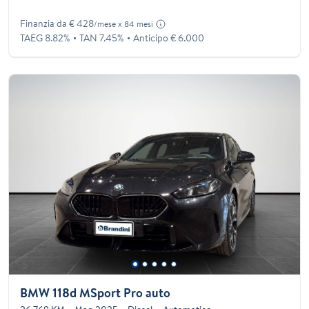
Finanzia da € 428
/mese x 84 mesi
TAEG 8.82%
TAN 7.45%
Anticipo € 6.000
BMW 118d MSport Pro auto