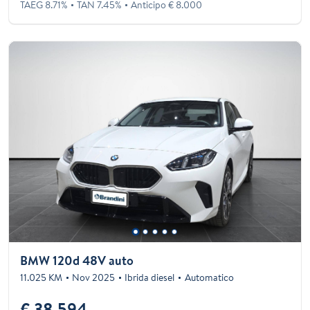
TAEG 8.71%
TAN 7.45%
Anticipo € 8.000
BMW 120d 48V auto
11.025 KM
Nov 2025
Ibrida diesel
Automatico
€ 38.594