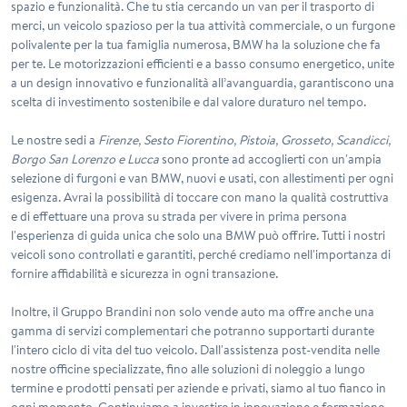
spazio e funzionalità. Che tu stia cercando un van per il trasporto di
merci, un veicolo spazioso per la tua attività commerciale, o un furgone
polivalente per la tua famiglia numerosa, BMW ha la soluzione che fa
per te. Le motorizzazioni efficienti e a basso consumo energetico, unite
a un design innovativo e funzionalità all’avanguardia, garantiscono una
scelta di investimento sostenibile e dal valore duraturo nel tempo.
Le nostre sedi a
Firenze, Sesto Fiorentino, Pistoia, Grosseto, Scandicci,
Borgo San Lorenzo e Lucca
sono pronte ad accoglierti con un'ampia
selezione di
furgoni e van BMW
, nuovi e usati, con allestimenti per ogni
esigenza. Avrai la possibilità di toccare con mano la qualità costruttiva
e di effettuare una prova su strada per vivere in prima persona
l'esperienza di guida unica che solo una BMW può offrire. Tutti i nostri
veicoli sono controllati e garantiti, perché crediamo nell'importanza di
fornire affidabilità e sicurezza in ogni transazione.
Inoltre, il
Gruppo Brandini
non solo vende auto ma offre anche una
gamma di servizi complementari che potranno supportarti durante
l'intero ciclo di vita del tuo veicolo. Dall'assistenza post-vendita nelle
nostre officine specializzate, fino alle soluzioni di noleggio a lungo
termine e prodotti pensati per aziende e privati, siamo al tuo fianco in
ogni momento. Continuiamo a investire in innovazione e formazione