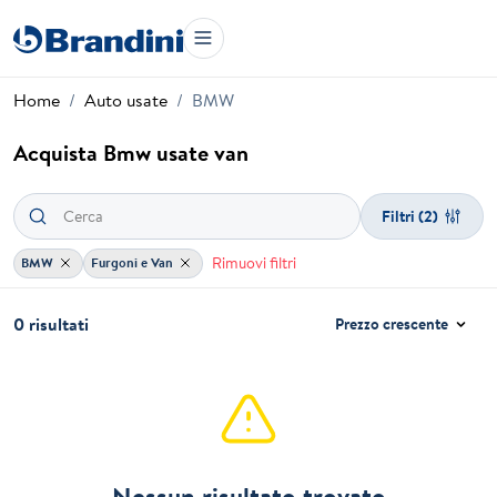
Home
Auto usate
BMW
Acquista Bmw usate van
Filtri
(2)
Rimuovi filtri
BMW
Furgoni e Van
0 risultati
Prezzo crescente
Nessun risultato trovato