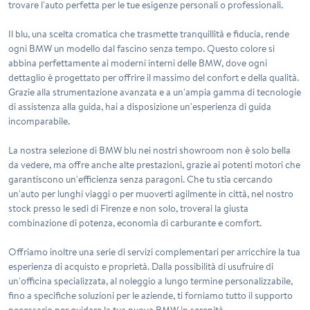
trovare l'auto perfetta per le tue esigenze personali o professionali.
Il blu, una scelta cromatica che trasmette tranquillità e fiducia, rende
ogni BMW un modello dal fascino senza tempo. Questo colore si
abbina perfettamente ai moderni interni delle BMW, dove ogni
dettaglio è progettato per offrire il massimo del confort e della qualità.
Grazie alla strumentazione avanzata e a un'ampia gamma di tecnologie
di assistenza alla guida, hai a disposizione un'esperienza di guida
incomparabile.
La nostra selezione di BMW blu nei nostri showroom non è solo bella
da vedere, ma offre anche alte prestazioni, grazie ai potenti motori che
garantiscono un'efficienza senza paragoni. Che tu stia cercando
un'auto per lunghi viaggi o per muoverti agilmente in città, nel nostro
stock presso le sedi di Firenze e non solo, troverai la giusta
combinazione di potenza, economia di carburante e comfort.
Offriamo inoltre una serie di servizi complementari per arricchire la tua
esperienza di acquisto e proprietà. Dalla possibilità di usufruire di
un'officina specializzata, al noleggio a lungo termine personalizzabile,
fino a specifiche soluzioni per le aziende, ti forniamo tutto il supporto
necessario per guidare la tua nuova BMW in serenità.