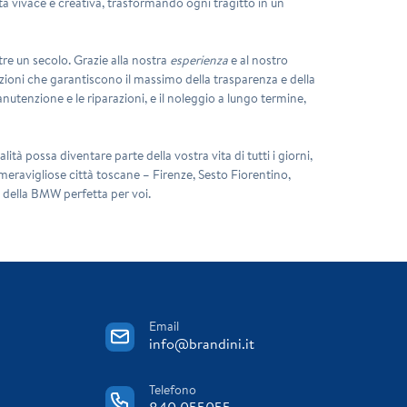
lità vivace e creativa, trasformando ogni tragitto in un
re un secolo. Grazie alla nostra
esperienza
e al nostro
uzioni che garantiscono il massimo della trasparenza e della
nutenzione e le riparazioni, e il noleggio a lungo termine,
 possa diventare parte della vostra vita di tutti i giorni,
meravigliose città toscane – Firenze, Sesto Fiorentino,
a della BMW perfetta per voi.
Email
info@brandini.it
Telefono
840 055055