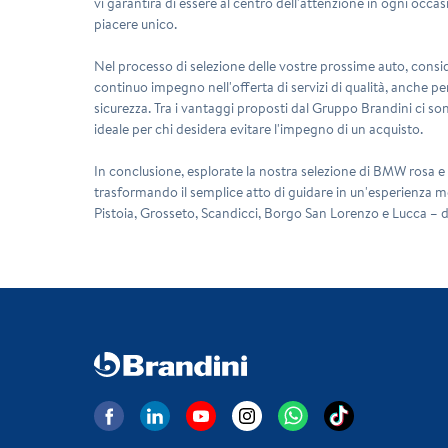
vi garantirà di essere al centro dell'attenzione in ogni occas
piacere unico.
Nel processo di selezione delle vostre prossime auto, consid
continuo impegno nell'offerta di servizi di qualità, anche p
sicurezza. Tra i vantaggi proposti dal Gruppo Brandini ci son
ideale per chi desidera evitare l'impegno di un acquisto.
In conclusione, esplorate la nostra selezione di BMW rosa e 
trasformando il semplice atto di guidare in un'esperienza me
Pistoia, Grosseto, Scandicci, Borgo San Lorenzo e Lucca – do