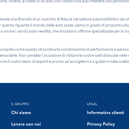
ione. Inoltre, la scelta di un'auto con colore rosa può riflettere una persona
erate che Brandini è un marchio di fiducia nel settore automobilistico da olt
er quanto riguarda il mondo delle auto usate, siamo in grado di proporre sol
o anche i servizi post-vendita, che includono officine specializzate per la ma
scoprite come questa straordinaria combinazione di performance e personalità
morabile. Non perdete l'occasione di visitare le nostre sedi dislocate nelle 
ve il nostro team di esperti è pronto ad accogliervi e a guidarvi nella scelt
IL GRUPPO
LEGAL
Chi siamo
Informativa clienti
Lavora con noi
Privacy Policy