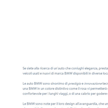
Se siete alla ricerca di un'auto che coniughi
eleganza
,
presta
veicoli usati e nuovi di marca BMW disponibili in diverse lo
Le auto BMW sono sinonimo di
prestigio
e
innovazione
tecn
una BMW in un colore distintivo come il rosa vi permetterà di
confortevole per i lunghi viaggi, o di una cabrio per godere
Le BMW sono note per il loro
design
all'avanguardia, che un