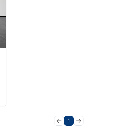
120cv
1