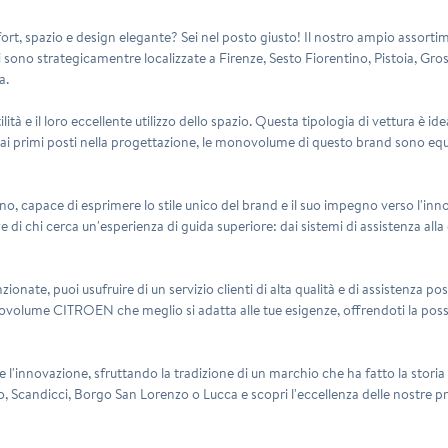
pazio e design elegante? Sei nel posto giusto! Il nostro ampio assortimento
 sono strategicamentre localizzate a Firenze, Sesto Fiorentino, Pistoia, Gro
a.
e il loro eccellente utilizzo dello spazio. Questa tipologia di vettura è id
ort ai primi posti nella progettazione, le monovolume di questo brand sono e
 capace di esprimere lo stile unico del brand e il suo impegno verso l'inn
i chi cerca un'esperienza di guida superiore: dai sistemi di assistenza alla 
menzionate, puoi usufruire di un servizio clienti di alta qualità e di assistenza p
ovolume CITROEN che meglio si adatta alle tue esigenze, offrendoti la possibi
'innovazione, sfruttando la tradizione di un marchio che ha fatto la storia d
eto, Scandicci, Borgo San Lorenzo o Lucca e scopri l'eccellenza delle nost