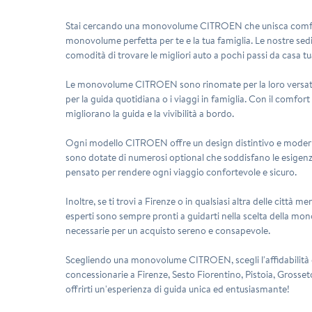
Stai cercando una monovolume CITROEN che unisca comfort, s
monovolume perfetta per te e la tua famiglia. Le nostre sedi
comodità di trovare le migliori auto a pochi passi da casa tu
Le monovolume CITROEN sono rinomate per la loro versatilità 
per la guida quotidiana o i viaggi in famiglia. Con il comf
migliorano la guida e la vivibilità a bordo.
Ogni modello CITROEN offre un design distintivo e moderno,
sono dotate di numerosi optional che soddisfano le esigenze d
pensato per rendere ogni viaggio confortevole e sicuro.
Inoltre, se ti trovi a Firenze o in qualsiasi altra delle città 
esperti sono sempre pronti a guidarti nella scelta della mon
necessarie per un acquisto sereno e consapevole.
Scegliendo una monovolume CITROEN, scegli l'affidabilità e l
concessionarie a Firenze, Sesto Fiorentino, Pistoia, Gross
offrirti un'esperienza di guida unica ed entusiasmante!