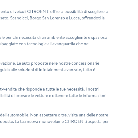
 di veicoli CITROEN ti offre la possibilità di scegliere la
sseto, Scandicci, Borgo San Lorenzo e Lucca, offrendoti la
eale per chi necessita di un ambiente accogliente e spazioso
quipaggiate con tecnologie all'avanguardia che ne
ovazione. Le auto proposte nelle nostre concessionarie
guida alle soluzioni di infotainment avanzate, tutto è
ost-vendita che risponde a tutte le tue necessità. I nostri
lità di provare le vetture e ottenere tutte le informazioni
ell'automobile. Non aspettare oltre, visita una delle nostre
re proposte. La tua nuova monovolume CITROEN ti aspetta per