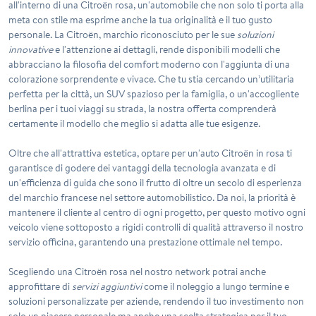
all'interno di una Citroën rosa, un'automobile che non solo ti porta alla
meta con stile ma esprime anche la tua originalità e il tuo gusto
personale. La Citroën, marchio riconosciuto per le sue
soluzioni
innovative
e l'attenzione ai dettagli, rende disponibili modelli che
abbracciano la filosofia del comfort moderno con l'aggiunta di una
colorazione sorprendente e vivace. Che tu stia cercando un’utilitaria
perfetta per la città, un SUV spazioso per la famiglia, o un'accogliente
berlina per i tuoi viaggi su strada, la nostra offerta comprenderà
certamente il modello che meglio si adatta alle tue esigenze.
Oltre che all'attrattiva estetica, optare per un'auto Citroën in rosa ti
garantisce di godere dei vantaggi della tecnologia avanzata e di
un'efficienza di guida che sono il frutto di oltre un secolo di esperienza
del marchio francese nel settore automobilistico. Da noi, la priorità è
mantenere il cliente al centro di ogni progetto, per questo motivo ogni
veicolo viene sottoposto a rigidi controlli di qualità attraverso il nostro
servizio officina, garantendo una prestazione ottimale nel tempo.
Scegliendo una Citroën rosa nel nostro network potrai anche
approfittare di
servizi aggiuntivi
come il noleggio a lungo termine e
soluzioni personalizzate per aziende, rendendo il tuo investimento non
solo un piacere personale ma anche una scelta strategica per il tuo