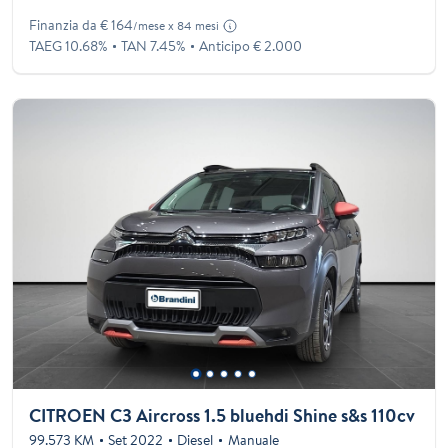
Finanzia da € 164
/mese x 84 mesi
TAEG 10.68%
TAN 7.45%
Anticipo € 2.000
CITROEN C3 Aircross 1.5 bluehdi Shine s&s 110cv
99.573 KM
Set 2022
Diesel
Manuale