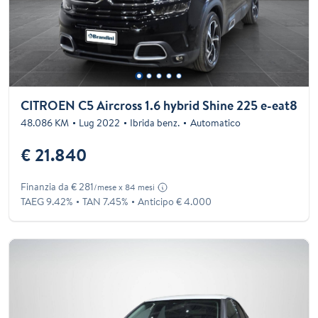
CITROEN C5 Aircross 1.6 hybrid Shine 225 e-eat8
48.086 KM
Lug 2022
Ibrida benz.
Automatico
€ 21.840
Finanzia da € 281
/mese x 84 mesi
TAEG 9.42%
TAN 7.45%
Anticipo € 4.000