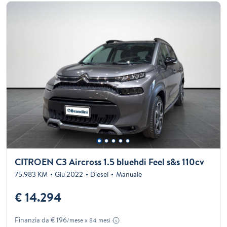
CITROEN C3 Aircross 1.5 bluehdi Feel s&s 110cv
75.983 KM
Giu 2022
Diesel
Manuale
€ 14.294
Finanzia da € 196
/mese x 84 mesi