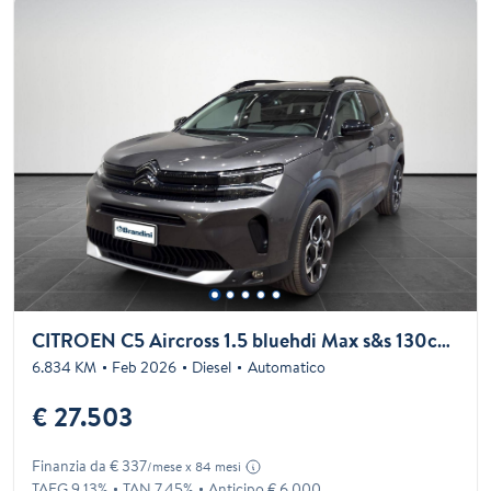
CITROEN C5 Aircross 1.5 bluehdi Max s&s 130cv eat8
6.834 KM
Feb 2026
Diesel
Automatico
€ 27.503
Finanzia da € 337
/mese x 84 mesi
TAEG 9.13%
TAN 7.45%
Anticipo € 6.000