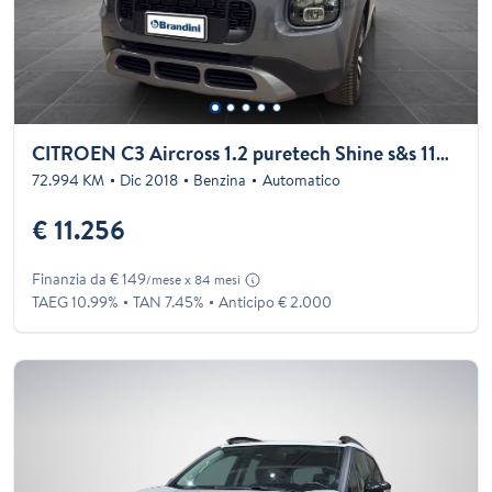
CITROEN C3 Aircross 1.2 puretech Shine s&s 110cv eat6
72.994 KM
Dic 2018
Benzina
Automatico
€ 11.256
Finanzia da € 149
/mese x 84 mesi
TAEG 10.99%
TAN 7.45%
Anticipo € 2.000