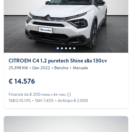
CITROEN C4 1.2 puretech Shine s&s 130cv
25.398 KM
Gen 2022
Benzina
Manuale
€ 14.576
Finanzia da € 200
/mese x 84 mesi
TAEG 10.13%
TAN 7.45%
Anticipo € 2.000