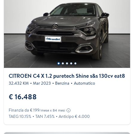
CITROEN C4 X 1.2 puretech Shine s&s 130cv eat8
32.432 KM
Mar 2023
Benzina
Automatico
€ 16.488
Finanzia da € 199
/mese x 84 mesi
TAEG 10.15%
TAN 7.45%
Anticipo € 4.000