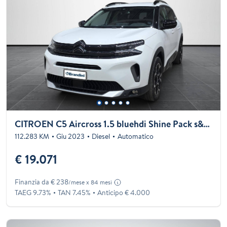
CITROEN C5 Aircross 1.5 bluehdi Shine Pack s&s 130cv eat8
112.283 KM
Giu 2023
Diesel
Automatico
€ 19.071
Finanzia da € 238
/mese x 84 mesi
TAEG 9.73%
TAN 7.45%
Anticipo € 4.000