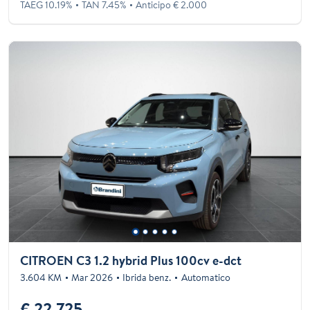
TAEG 10.19%
TAN 7.45%
Anticipo € 2.000
CITROEN C3 1.2 hybrid Plus 100cv e-dct
3.604 KM
Mar 2026
Ibrida benz.
Automatico
€ 22.725