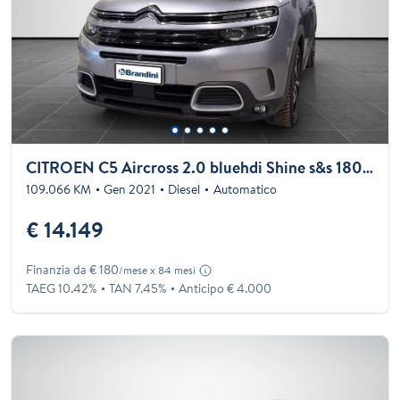
CITROEN C5 Aircross 2.0 bluehdi Shine s&s 180cv eat8 my19
109.066 KM
Gen 2021
Diesel
Automatico
€ 14.149
Finanzia da € 180
/mese x 84 mesi
TAEG 10.42%
TAN 7.45%
Anticipo € 4.000