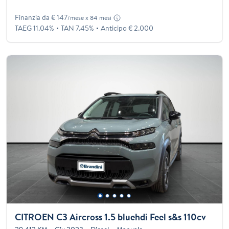
Finanzia da € 147
/mese x 84 mesi
TAEG 11.04%
TAN 7.45%
Anticipo € 2.000
CITROEN C3 Aircross 1.5 bluehdi Feel s&s 110cv