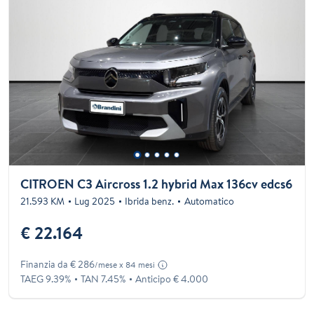
CITROEN C3 Aircross 1.2 hybrid Max 136cv edcs6
21.593 KM
Lug 2025
Ibrida benz.
Automatico
€ 22.164
Finanzia da € 286
/mese x 84 mesi
TAEG 9.39%
TAN 7.45%
Anticipo € 4.000