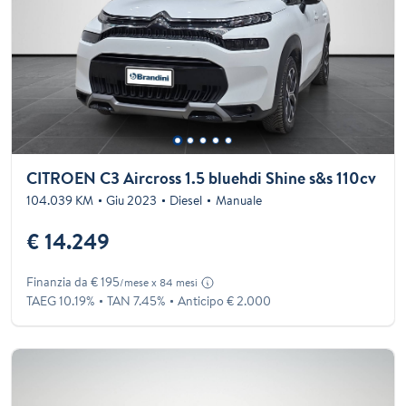
CITROEN C3 Aircross 1.5 bluehdi Shine s&s 110cv
104.039 KM
Giu 2023
Diesel
Manuale
€ 14.249
Finanzia da € 195
/mese x 84 mesi
TAEG 10.19%
TAN 7.45%
Anticipo € 2.000