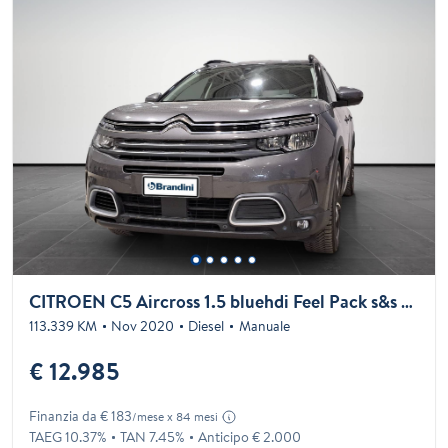
CITROEN C5 Aircross 1.5 bluehdi Feel Pack s&s 130cv my20
113.339 KM
Nov 2020
Diesel
Manuale
€ 12.985
Finanzia da € 183
/mese x 84 mesi
TAEG 10.37%
TAN 7.45%
Anticipo € 2.000