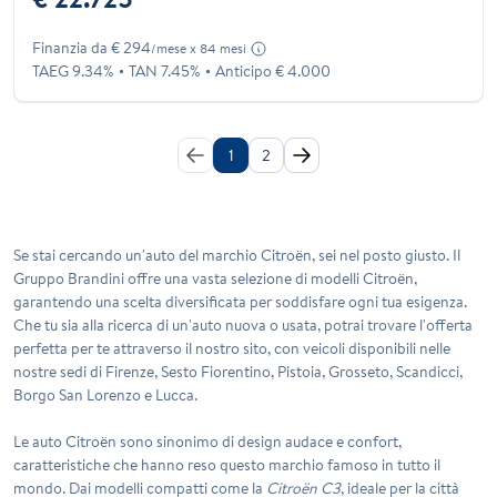
Finanzia da € 294
/mese x 84 mesi
TAEG 9.34%
TAN 7.45%
Anticipo € 4.000
1
2
Se stai cercando un'auto del marchio
Citroën
, sei nel posto giusto. Il
Gruppo Brandini offre una vasta selezione di modelli Citroën,
garantendo una scelta diversificata per soddisfare ogni tua esigenza.
Che tu sia alla ricerca di un'auto nuova o usata, potrai trovare l'offerta
perfetta per te attraverso il nostro sito, con veicoli disponibili nelle
nostre sedi di Firenze, Sesto Fiorentino, Pistoia, Grosseto, Scandicci,
Borgo San Lorenzo e Lucca.
Le auto Citroën sono sinonimo di design audace e confort,
caratteristiche che hanno reso questo marchio famoso in tutto il
mondo. Dai modelli compatti come la
Citroën C3
, ideale per la città