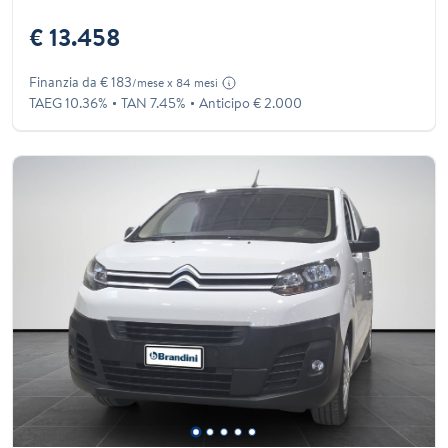
€ 13.458
Finanzia da € 183
/mese x 84 mesi
TAEG 10.36%
TAN 7.45%
Anticipo € 2.000