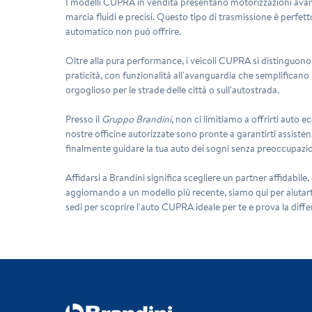
I modelli CUPRA in vendita presentano motorizzazioni avanza
marcia fluidi e precisi. Questo tipo di trasmissione è perfe
automatico non può offrire.
Oltre alla pura performance, i veicoli CUPRA si distinguono 
praticità, con funzionalità all'avanguardia che semplificano
orgoglioso per le strade delle città o sull'autostrada.
Presso il
Gruppo Brandini
, non ci limitiamo a offrirti auto 
nostre officine autorizzate sono pronte a garantirti assisten
finalmente guidare la tua auto dei sogni senza preoccupazi
Affidarsi a Brandini significa scegliere un partner affidabile
aggiornando a un modello più recente, siamo qui per aiutarti 
sedi per scoprire l'auto CUPRA ideale per te e prova la dif