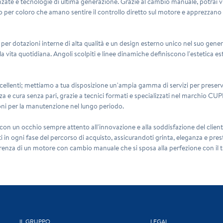
te e tecnologie di ultima generazione. Grazie al cambio manuale, potrai vi
tto per coloro che amano sentire il controllo diretto sul motore e apprezzano 
per dotazioni interne di alta qualità e un design esterno unico nel suo gener
 la vita quotidiana. Angoli scolpiti e linee dinamiche definiscono l'estetica
eccellenti; mettiamo a tua disposizione un'ampia gamma di servizi per preserva
za e cura senza pari, grazie a tecnici formati e specializzati nel marchio CU
oni per la manutenzione nel lungo periodo.
, con un occhio sempre attento all'innovazione e alla soddisfazione del cliente
in ogni fase del percorso di acquisto, assicurandoti grinta, eleganza e prest
ferenza di un motore con cambio manuale che si sposa alla perfezione con il 
IL GRUPPO
LEGAL