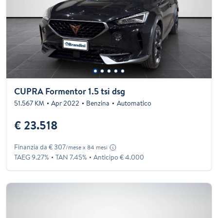
CUPRA Formentor 1.5 tsi dsg
51.567 KM
Apr 2022
Benzina
Automatico
€ 23.518
Finanzia da € 307
/mese x 84 mesi
TAEG 9.27%
TAN 7.45%
Anticipo € 4.000