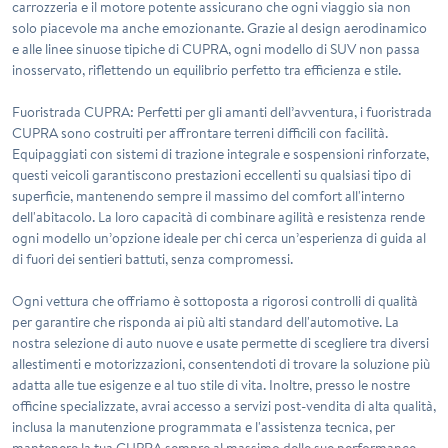
carrozzeria e il motore potente assicurano che ogni viaggio sia non
solo piacevole ma anche emozionante. Grazie al design aerodinamico
e alle linee sinuose tipiche di CUPRA, ogni modello di SUV non passa
inosservato, riflettendo un equilibrio perfetto tra efficienza e stile.
Fuoristrada CUPRA
: Perfetti per gli amanti dell’avventura, i fuoristrada
CUPRA sono costruiti per affrontare terreni difficili con facilità.
Equipaggiati con sistemi di trazione integrale e sospensioni rinforzate,
questi veicoli garantiscono prestazioni eccellenti su qualsiasi tipo di
superficie, mantenendo sempre il massimo del comfort all'interno
dell'abitacolo. La loro capacità di combinare agilità e resistenza rende
ogni modello un’opzione ideale per chi cerca un’esperienza di guida al
di fuori dei sentieri battuti, senza compromessi.
Ogni vettura che offriamo è sottoposta a rigorosi controlli di qualità
per garantire che risponda ai più alti standard dell'automotive. La
nostra selezione di auto nuove e usate permette di scegliere tra diversi
allestimenti e motorizzazioni, consentendoti di trovare la soluzione più
adatta alle tue esigenze e al tuo stile di vita. Inoltre, presso le nostre
officine specializzate, avrai accesso a servizi post-vendita di alta qualità,
inclusa la manutenzione programmata e l'assistenza tecnica, per