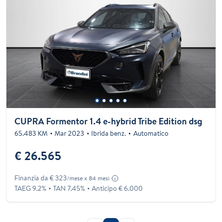
CUPRA Formentor 1.4 e-hybrid Tribe Edition dsg
65.483 KM
Mar 2023
Ibrida benz.
Automatico
€ 26.565
Finanzia da € 323
/mese x 84 mesi
TAEG 9.2%
TAN 7.45%
Anticipo € 6.000