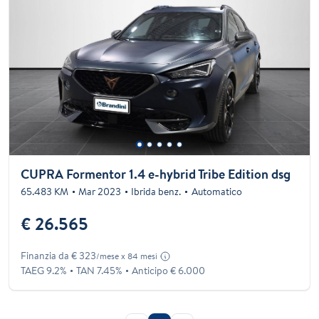
CUPRA Formentor 1.4 e-hybrid Tribe Edition dsg
65.483 KM
Mar 2023
Ibrida benz.
Automatico
€ 26.565
Finanzia da € 323
/mese x 84 mesi
TAEG 9.2%
TAN 7.45%
Anticipo € 6.000