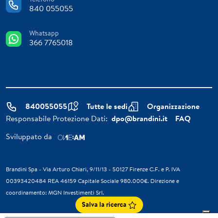
840 055055
Whatsapp
366 7765018
840055055
Tutte le sedi
Organizzazione
Responsabile Protezione Dati:
dpo@brandini.it
FAQ
Sviluppato da
Brandini Spa - Via Arturo Chiari, 9/11/13 - 50127 Firenze C.F. e P. IVA
00393420484 REA 46159 Capitale Sociale 980.000€. Direzione e
coordinamento: MGN Investimenti Srl.
Salva la ricerca