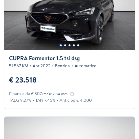
CUPRA Formentor 1.5 tsi dsg
51.567 KM
Apr 2022
Benzina
Automatico
€ 23.518
Finanzia da € 307
/mese x 84 mesi
TAEG 9.27%
TAN 7.45%
Anticipo € 4.000