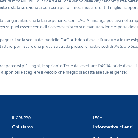
ta di modelli DACIA ibride diesel, che vanno dalle city car compatte perfett
auto è stata selezionata con cura per offrire ai nostri clienti il miglior rapp
 per garantire che la tua esperienza con DACIA rimanga positiva nel temp
renzo
, puoi essere certo di ricevere assistenza e manutenzione esperta dovun
narti nella scelta del modello DACIA ibrido diesel più adatto alle tue esigenze
attarci per fissare una prova su strada presso le nostre sedi di
Pistoia o Sca
 per percorsi più lunghi, le opzioni offerte dalle vetture DACIA ibride diesel 
 disponibili e scegliere il veicolo che meglio si adatta alle tue esigenze!
IL GRUPPO
LEGAL
Chi siamo
Informativa clienti