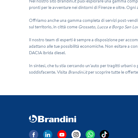
Nel nostro sito Brandini.it puoi esplorare una gamma comple
pronti per le avventure nei dintorni di Firenze e oltre. Ogni 
Offriamo anche una gamma completa di servizi post-vendita
sul territorio, in città come
Grosseto, Lucca e Borgo San Lo
Il nostro team di esperti è sempre a disposizione per accompag
adattano alle tue possibilità economiche. Non esitare a cont
DACIA ibrida diesel.
In sintesi, che tu stia cercando un’auto per tragitti urbani o
soddisfacente. Visita
Brandini.it
per scoprire tutte le offerte