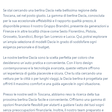
Se stai cercando una berlina Dacia nella bellissima regione della
Toscana, sei nel posto giusto. La gamma di berline Dacia, conosciuta
per la sua eccezionale affidabilità e il rapporto qualità-prezzo, è
disponibile presso il nostro Gruppo Brandini, presente da generazioni a
Firenze e in altre località chiave come Sesto Fiorentino, Pistoia,
Grosseto, Scandicci, Borgo San Lorenzo e Lucca. Qui, potrai esplorare
un'ampia selezione di modelli Dacia in grado di soddisfare ogni
esigenza personale e di budget.
Le nostre berline Dacia sono la scelta perfetta per coloro che
desiderano un'auto pratica e conveniente. Con il loro design
contemporaneo
e la tecnologia avanzata, queste vetture offrono
un'esperienza di guida piacevole e sicura. Che tu stia cercando una
vettura per la città o per lunghi viaggi, la Dacia berlina è progettata per
offrirti il massimo comfort e una guida
agevole
in ogni situazione.
Presso le nostre sedi in Toscana, abbiamo reso la ricerca della tua
prossima berlina Dacia facile e conveniente. Offriamo una gamma di
opzioni finanziarie flessibili per aiutarti a guidare l'auto dei tuoi sogni
senza preoccupazioni finanziarie. Inoltre, il nostro team preparato e