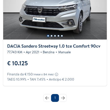
DACIA Sandero Streetway 1.0 tce Comfort 90cv
77.743 KM
Apr 2021
Benzina
Manuale
€ 10.125
Finanzia da € 150
/mese x 84 mesi
TAEG 10.99%
TAN 7.45%
Anticipo € 2.000
1